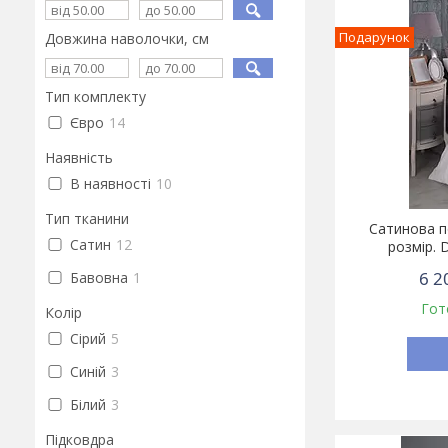
Подарунок
Довжина наволочки, см
Тип комплекту
Євро
14
Наявність
В наявності
10
Тип тканини
Сатинова п
Сатин
12
розмір. 
6 2
Бавовна
1
Гот
Колір
Сірий
5
Синій
3
Білий
3
Підковдра