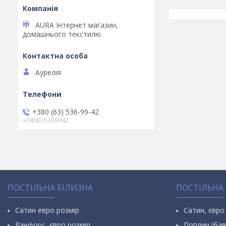
AURA Інтернет магазин,
домашнього текстилю
Аурелія
+380 (63) 536-99-42
+380635369942
ПОСТІЛЬНА БІЛИЗНА
ПОСТІЛЬНА
Сатин евро розмір
Сатин, євро
Ранфорс, євро розмір
Поплин (бав