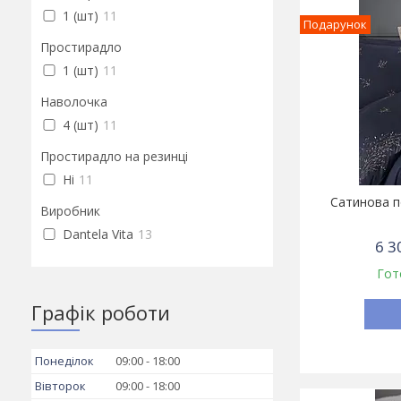
1 (шт)
11
Подарунок
Простирадло
1 (шт)
11
Наволочка
4 (шт)
11
Простирадло на резинці
Ні
11
Сатинова п
Виробник
Dantela Vita
13
6 3
Гот
Графік роботи
Понеділок
09:00
18:00
Вівторок
09:00
18:00