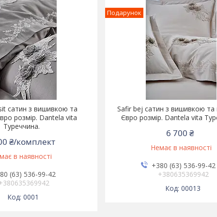
Подарунок
asit сатин з вишивкою та
Safir bej сатин з вишивкою та
вро розмір. Dantela vita
Євро розмір. Dantela vita Ту
Туреччина.
6 700 ₴
00 ₴/комплект
Немає в наявності
має в наявності
+380 (63) 536-99-42
80 (63) 536-99-42
+380635369942
+380635369942
00013
0001