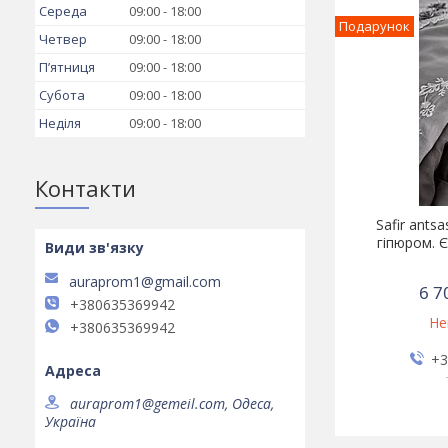
Середа
09:00
18:00
Подарунок
Четвер
09:00
18:00
Пʼятниця
09:00
18:00
Субота
09:00
18:00
Неділя
09:00
18:00
Контакти
Safir ants
гіпюром. Є
auraprom1@gmail.com
6 7
+380635369942
Не
+380635369942
+3
auraprom1@gemeil.com, Одеса,
Україна