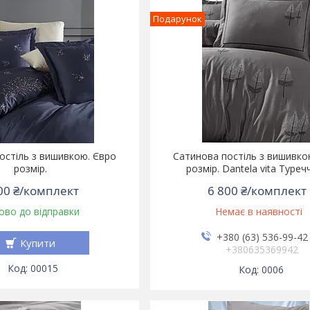
Подарунок
остіль з вишивкою. Євро
Сатинова постіль з вишивко
розмір.
розмір. Dantela vita Туреч
00 ₴/комплект
6 800 ₴/комплект
ово до відправки
Немає в наявності
+380 (63) 536-99-42
Купити
+380635369942
00015
0006