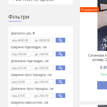
Подарунок
Фільтри
Діапазон цін, ₴
Ширина підковдри, см
Сатинова п
розмір. 
Довжина підковдри, см
6 8
Гот
Ширина простирадла, см
Довжина простирадла, см
Ширина наволочки, см