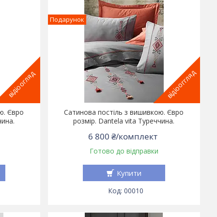
Подарунок
відіооггляд
відіоогляд
ю. Євро
Сатинова постіль з вишивкою. Євро
чина.
розмір. Dantela vita Туреччина.
6 800 ₴/комплект
Готово до відправки
Купити
00010