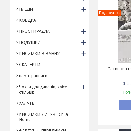
ПЛЕДИ
Подарунок
КОВДРА
ПРОСТИРАДЛА
ПОДУШКИ
КИЛИМКИ В ВАННУ
СКАТЕРТИ
Сатинова по
наматрацники
4 6
Чохли для диванів, крісел і
стільців
Гот
ХАЛАТЫ
КИЛИМКИ ДИТЯЧІ, Chilai
Home
ФАРТУКИ, ПЕРЕДНИКИ