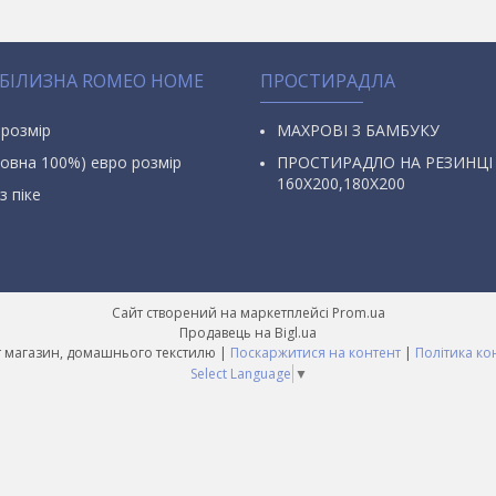
 БІЛИЗНА ROMEO HOME
ПРОСТИРАДЛА
 розмір
МАХРОВІ З БАМБУКУ
овна 100%) евро розмір
ПРОСТИРАДЛО НА РЕЗИНЦІ
160Х200,180Х200
з піке
Сайт створений на маркетплейсі
Prom.ua
Продавець на Bigl.ua
AURA Інтернет магазин, домашнього текстилю |
Поскаржитися на контент
|
Політика ко
Select Language
▼