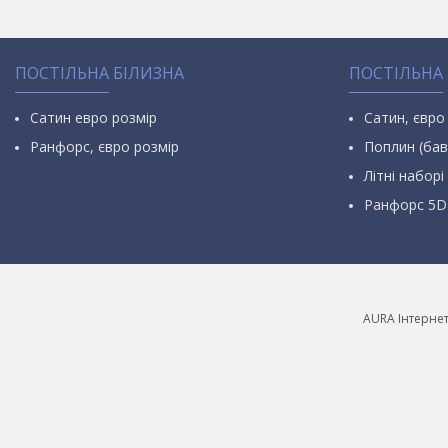
ПОСТІЛЬНА БІЛИЗНА
ПОСТІЛЬНА
Сатин евро розмір
Сатин, євро
Ранфорс, євро розмір
Поплин (бав
Літні наборі 
Ранфорс 5D