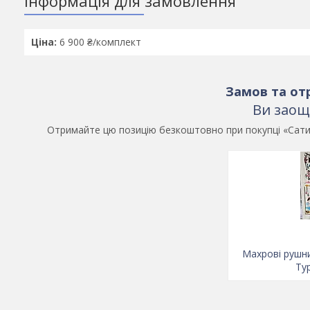
Інформація для замовлення
Ціна:
6 900 ₴/комплект
Замов та от
Ви заощ
Отримайте цю позицію безкоштовно при покупці «Сатино
Махрові рушни
Ту