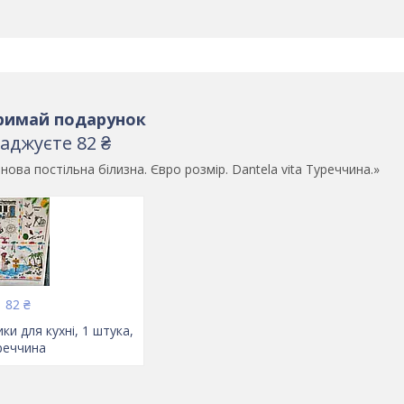
римай подарунок
аджуєте 82 ₴
ва постільна білизна. Євро розмір. Dantela vita Туреччина.»
82 ₴
ки для кухні, 1 штука,
реччина