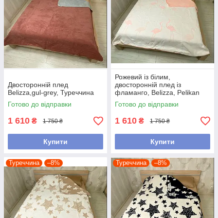
Рожевий із білим,
Двосторонній плед
двосторонній плед із
Belizza,gul-grey, Туреччина
фламанго, Belizza, Pelikan
pembe, Туреччина
Готово до відправки
Готово до відправки
1 610
1 610
₴
₴
1 750 ₴
1 750 ₴
Купити
Купити
Туреччина
–8%
Туреччина
–8%