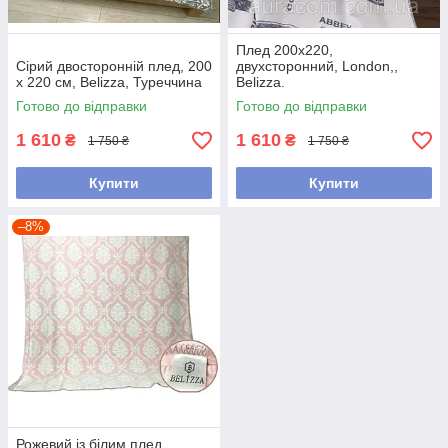
Плед 200х220,
Сірий двосторонній плед, 200
двухсторонний, London,,
х 220 см, Belizza, Туреччина
Belizza.
Готово до відправки
Готово до відправки
1 610
1 610
₴
₴
1 750 ₴
1 750 ₴
Купити
Купити
–8%
Рожевий із білим плед,