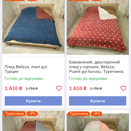
Бавовняний, двосторонній
Плед Belizza, mavi.gul,
плед у горошок, Belizza,
Турция
Puanli gul kurusu, Туреччина
Готово до відправки
Готово до відправки
1 610
1 610
₴
₴
1 750 ₴
1 750 ₴
Купити
Купити
Туреччина
–8%
Туреччина
–8%