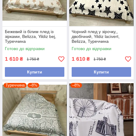
Бежевий із білим плед із
Чорний плед у зірочку,,
зірками, Belizza, Yildiz bej,
двобічний, Yildiz lacivert,
Туреччина
Belizza, Туреччина
Готово до відправки
Готово до відправки
1 610
1 610
₴
₴
1 750 ₴
1 750 ₴
Купити
Купити
Туреччина
–8%
–8%