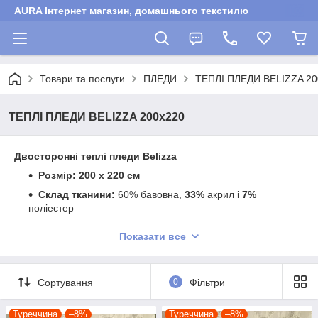
AURA Інтернет магазин, домашнього текстилю
Товари та послуги
ПЛЕДИ
ТЕПЛІ ПЛЕДИ BELIZZA 20
ТЕПЛІ ПЛЕДИ BELIZZA 200х220
Двосторонні теплі пледи Belizza
Розмір: 200 х 220 см
Склад тканини:
60% бавовна,
33%
акрил і
7%
поліестер
Щільність:
500гр/м2
Показати все
Країна виробництва :
Туреччина
Сортування
0
Фільтри
Туреччина
–8%
Туреччина
–8%