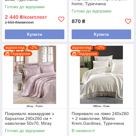
home, Туреччина
Готово до відправки
Готово до відправки
2 440
₴/комплект
870
₴
2 650 ₴/комплект
Купити
Купити
відіоогляд
–2%
відіоогляд
–2%
Подарунок
Подарунок
Покривало жаккардове з
Покривало на ліжко 240х260
бархатом 240х260 см +
+ 2 наволочки, Milano
наволочки 50х70, Miray
Krem,Gardines, Туреччина
pudra, Gardines, Туреччина
Готово до відправки
В наявності