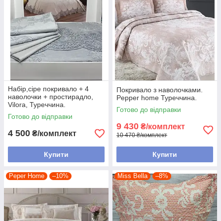
Набір,сіре покривало + 4
Покривало з наволочками.
наволочки + простирадло,
Pepper home Туреччина.
Vilora, Туреччина.
Готово до відправки
Готово до відправки
9 430
₴/комплект
4 500
₴/комплект
10 470 ₴/комплект
Купити
Купити
Peper Home
–10%
Miss Bella
–8%