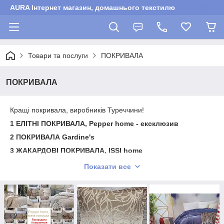
AURA Інтернет магазин, домашнього текстилю
Товари та послуги
ПОКРИВАЛА
ПОКРИВАЛА
Кращі покривала, виробників Туреччини!
1
ЕЛІТНІ ПОКРИВАЛА, Pepper home - ексклюзив
2
ПОКРИВАЛА Gardine's
3 ЖАКАРДОВІ ПОКРИВАЛА, ISSI home
4 ПОКРИВАЛА, БАВОВНЯНІ, Istanbul
Показати все
5
ПОКРИВАЛА, Elessa
6 ДВОСТОРОННЄ ПОКРИВАЛО, Gold
7
ВЕЛЮРОВІ ПОКРИВАЛА, MISS BELLA