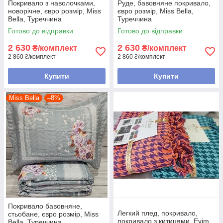
Покривало з наволочками,
Руде, бавовняне покривало,
новорічне, євро розмір, Miss
євро розмір, Miss Bella,
Bella, Туреччина
Туреччина
Готово до відправки
Готово до відправки
2 630
2 630
₴/комплект
₴/комплект
2 860 ₴/комплект
2 860 ₴/комплект
Купити
Купити
Miss Bella
–8%
Покривало бавовняне,
Легкий плед, покривало,
стьобане, євро розмір, Miss
покривало з китицями, Evim
Bella, Туреччина