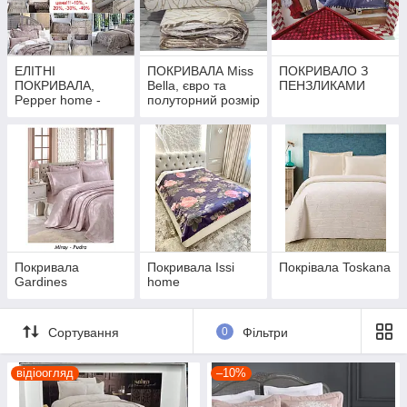
ЕЛІТНІ
ПОКРИВАЛА Miss
ПОКРИВАЛО З
ПОКРИВАЛА,
Bella, євро та
ПЕНЗЛИКАМИ
Pepper home -
полуторний розмір
ЕКСКЛЮЗИВ
Покривала
Покривала Issi
Покрівала Toskana
Gardines
hоme
Сортування
0
Фільтри
відіоогляд
–10%