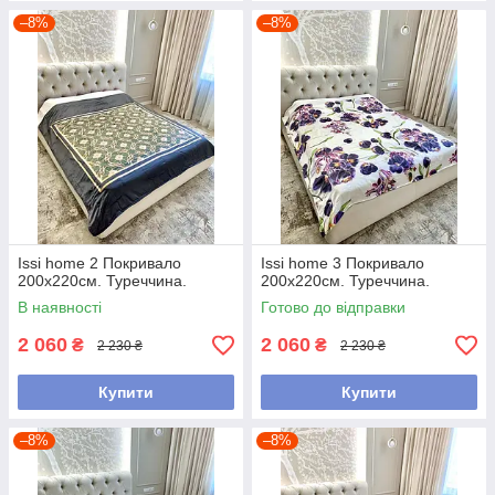
–8%
–8%
Issi home 2 Покривало
Issi home 3 Покривало
200x220см. Туреччина.
200x220см. Туреччина.
В наявності
Готово до відправки
2 060
2 060
₴
₴
2 230 ₴
2 230 ₴
Купити
Купити
–8%
–8%