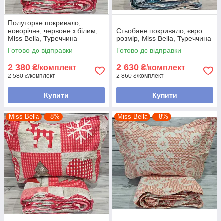
Полуторне покривало,
новорічне, червоне з білим,
Стьобане покривало, євро
Miss Bella, Туреччина
розмір, Miss Bella, Туреччина
Готово до відправки
Готово до відправки
2 380
2 630
₴/комплект
₴/комплект
2 580 ₴/комплект
2 860 ₴/комплект
Купити
Купити
Miss Bella
–8%
Miss Bella
–8%