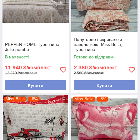
Полуторне покривало з
PEPPER HOME Туреччина
наволочкою, Miss Bella,
Julie pembe
Туреччина
В наявності
Готово до відправки
11 940
2 380
₴/комплект
₴/комплект
13 270 ₴/комплект
2 580 ₴/комплект
Купити
Купити
Miss Bella
–8%
Miss Bella
–8%