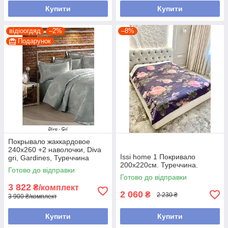
Купити
Купити
відіоогдяд
–2%
–8%
Подарунок
Покрывало жаккардовое
240х260 +2 наволочки, Diva
Issi home 1 Покривало
gri, Gardines, Туреччина
200x220см. Туреччина.
Готово до відправки
Готово до відправки
3 822
₴/комплект
2 060
₴
2 230 ₴
3 900 ₴/комплект
Купити
Купити