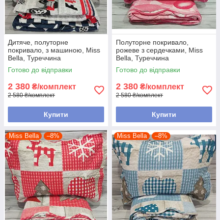
Дитяче, полуторне
Полуторне покривало,
покривало, з машиною, Miss
рожеве з сердечками, Miss
Bella, Туреччина
Bella, Туреччина
Готово до відправки
Готово до відправки
2 380
2 380
₴/комплект
₴/комплект
2 580 ₴/комплект
2 580 ₴/комплект
Купити
Купити
Miss Bella
–8%
Miss Bella
–8%