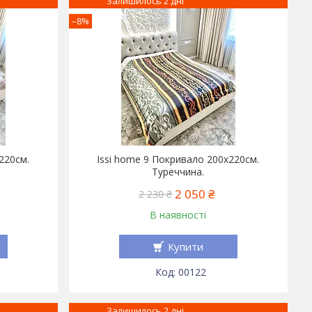
Залишилось 2 дні
–8%
220см.
Issi home 9 Покривало 200x220см.
Туреччина.
2 050 ₴
2 230 ₴
В наявності
Купити
00122
Залишилось 2 дні