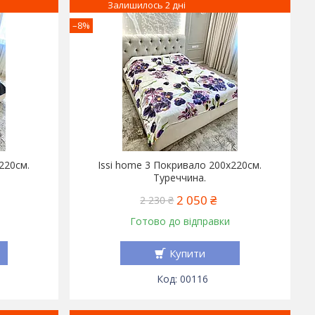
Залишилось 2 дні
–8%
220см.
Issi home 3 Покривало 200x220см.
Туреччина.
2 050 ₴
2 230 ₴
Готово до відправки
Купити
00116