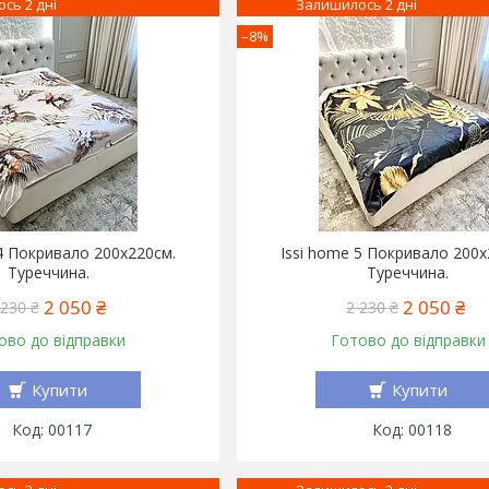
сь 2 дні
Залишилось 2 дні
–8%
 4 Покривало 200x220см.
Issi home 5 Покривало 200x
Туреччина.
Туреччина.
2 050 ₴
2 050 ₴
 230 ₴
2 230 ₴
ово до відправки
Готово до відправки
Купити
Купити
00117
00118