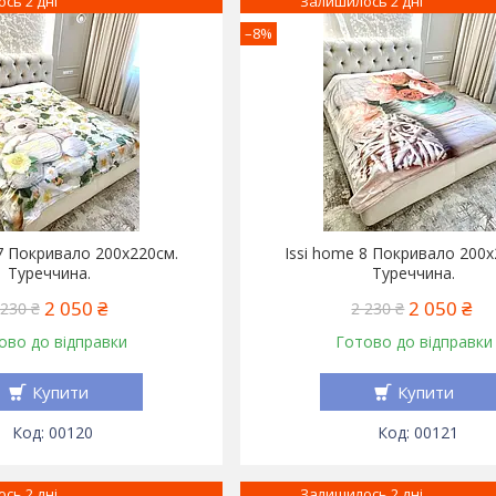
сь 2 дні
Залишилось 2 дні
–8%
 7 Покривало 200x220см.
Issi home 8 Покривало 200x
Туреччина.
Туреччина.
2 050 ₴
2 050 ₴
 230 ₴
2 230 ₴
ово до відправки
Готово до відправки
Купити
Купити
00120
00121
сь 2 дні
Залишилось 2 дні