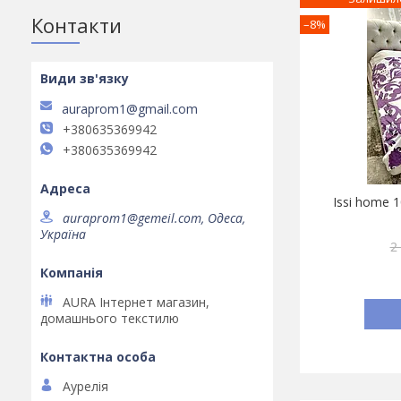
Контакти
–8%
auraprom1@gmail.com
+380635369942
+380635369942
Issi home 
auraprom1@gemeil.com, Одеса,
Україна
2
AURA Інтернет магазин,
домашнього текстилю
Аурелія