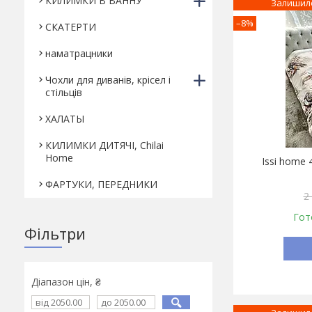
КИЛИМКИ В ВАННУ
Залишило
–8%
СКАТЕРТИ
наматрацники
Чохли для диванів, крісел і
стільців
ХАЛАТЫ
КИЛИМКИ ДИТЯЧІ, Chilai
Home
Issi home
ФАРТУКИ, ПЕРЕДНИКИ
2
Гот
Фільтри
Діапазон цін, ₴