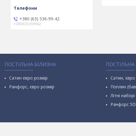
+380 (63) 536-99-42
+380635369942
ПОСТІЛЬНА БІЛИЗНА
ПОСТІЛЬНА
Сатин евро розмір
Сатин, євро
Ранфорс, євро розмір
Поплин (бав
Літні наборі 
Ранфорс 5D