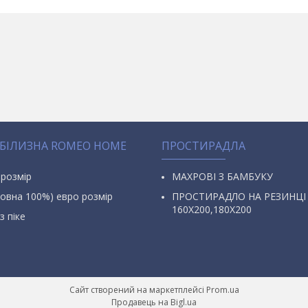
 БІЛИЗНА ROMEO HOME
ПРОСТИРАДЛА
 розмір
МАХРОВІ З БАМБУКУ
овна 100%) евро розмір
ПРОСТИРАДЛО НА РЕЗИНЦІ
160Х200,180Х200
з піке
Сайт створений на маркетплейсі
Prom.ua
Продавець на Bigl.ua