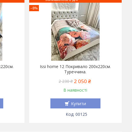
–8%
x220см.
Issi home 12 Покривало 200x220см.
Туреччина.
2 050 ₴
2 230 ₴
В наявності
Купити
00125