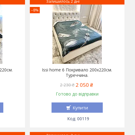
Залишилось 2 дні
–8%
220см.
Issi home 6 Покривало 200x220см.
Туреччина.
2 050 ₴
2 230 ₴
Готово до відправки
Купити
00119