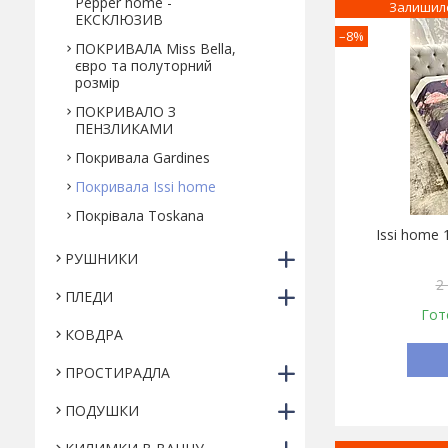
Pepper home -
Залишило
ЕКСКЛЮЗИВ
–8%
ПОКРИВАЛА Miss Bella,
євро та полуторний
розмір
ПОКРИВАЛО З
ПЕНЗЛИКАМИ
Покривала Gardines
Покривала Issi hоme
Покрівала Toskana
Issi home
РУШНИКИ
2
ПЛЕДИ
Гот
КОВДРА
ПРОСТИРАДЛА
ПОДУШКИ