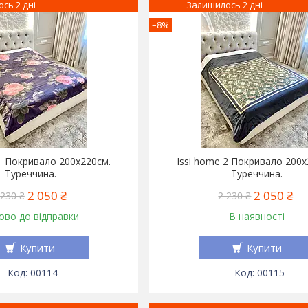
сь 2 дні
Залишилось 2 дні
–8%
 1 Покривало 200x220см.
Issi home 2 Покривало 200x
Туреччина.
Туреччина.
2 050 ₴
2 050 ₴
 230 ₴
2 230 ₴
ово до відправки
В наявності
Купити
Купити
00114
00115