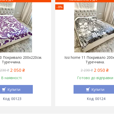
–8%
10 Покривало 200x220см.
Issi home 11 Покривало 200
Туреччина.
Туреччина.
2 050 ₴
2 050 ₴
 230 ₴
2 230 ₴
В наявності
Готово до відправки
Купити
Купити
00123
00124