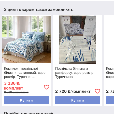
З цим товаром також замовляють
Комплект постільної
Постільна білизна з
Комп
білизни, сатиновий, євро
ранфорсу, євро розмір,
біли
розмір, Туреччина
Туреччина
євро
пост
3 136
₴/
комплект
2 720
2 7
₴/комплект
3 200 ₴/комплект
Купити
Купити
Подібні товари компанії