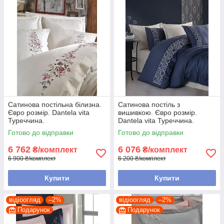
Сатинова постільна білизна.
Сатинова постіль з
Євро розмір. Dantela vita
вишивкою. Євро розмір.
Туреччина.
Dantela vita Туреччина.
Готово до відправки
Готово до відправки
6 762
6 076
₴/комплект
₴/комплект
6 900 ₴/комплект
6 200 ₴/комплект
Купити
Купити
відіоогляд
–2%
відіоогляд
–2%
Подарунок
Подарунок