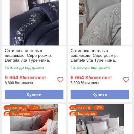
Сатинова постіль з
Сатинова постіль з
вишивкою. Євро розмір.
вишивкою. Євро розмір.
Dantela vita Туреччина.
Dantela vita Туреччина.
Готово до відправки
Готово до відправки
6 664
6 664
₴/комплект
₴/комплект
6 800 ₴/комплект
6 800 ₴/комплект
Купити
Купити
відіооггляд
–2%
відіоогляд
–2%
Подарунок
Подарунок