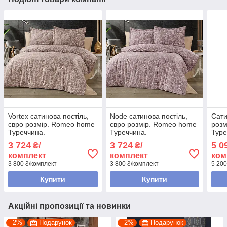
Vortex сатинова постіль,
Node сатинова постіль,
Сати
євро розмір. Romeo home
євро розмір. Romeo home
розмі
Туреччина.
Туреччина.
Туре
3 724
3 724
5 0
₴/
₴/
комплект
комплект
ком
3 800 ₴/комплект
3 800 ₴/комплект
5 200
Купити
Купити
Акційні пропозиції та новинки
–2%
Подарунок
–2%
Подарунок