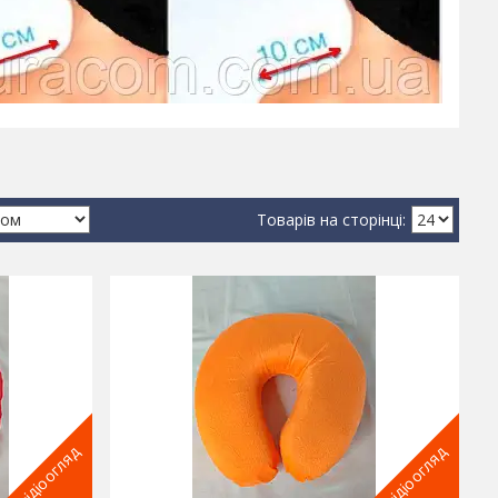
відіоогляд
відіоогляд