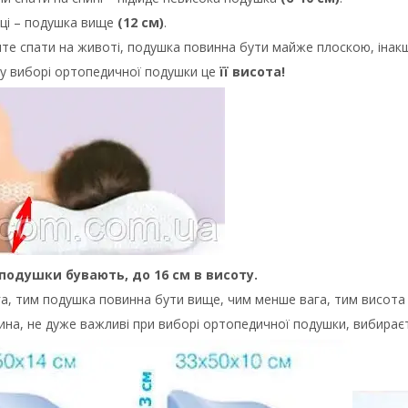
оці – подушка
вище
(12 см)
.
те спати на животі, подушка повинна бути майже плоскою, інакш
у виборі ортопедичної подушки це
її висота!
подушки бувають, до 16 см в висоту.
га, тим подушка повинна бути вище, чим менше вага, тим висота
ина, не дуже важливі при виборі ортопедичної подушки, вибира