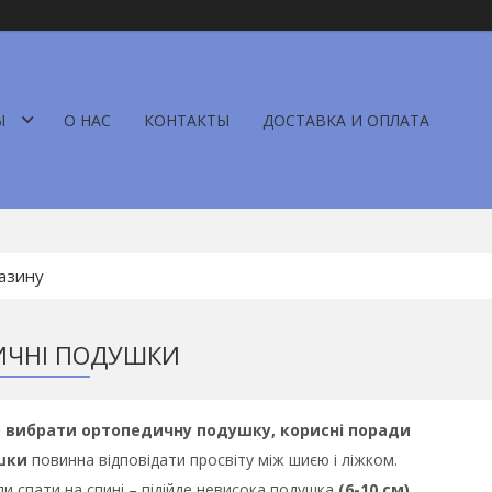
Ы
О НАС
КОНТАКТЫ
ДОСТАВКА И ОПЛАТА
ИЧНІ ПОДУШКИ
 вибрати ортопедичну подушку, корисні поради
шки
повинна відповідати просвіту між шиєю і ліжком.
ли спати на спині – підійде невисока подушка
(6-10 см)
.