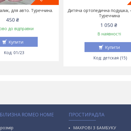
лик, для авто. Туреччина.
Дитяча ортопедична подушка, 4
Туреччина
450 ₴
1 050 ₴
ово до відправки
В наявності
Купити
Купити
01/23
детская (15)
 БІЛИЗНА ROMEO HOME
ПРОСТИРАДЛА
 розмір
МАХРОВІ З БАМБУКУ