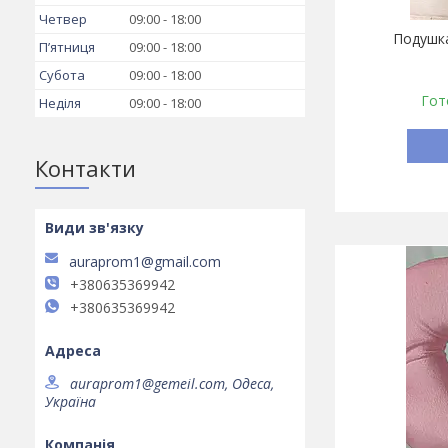
Четвер
09:00
18:00
Подушк
Пʼятниця
09:00
18:00
Субота
09:00
18:00
Гот
Неділя
09:00
18:00
Контакти
auraprom1@gmail.com
+380635369942
+380635369942
auraprom1@gemeil.com, Одеса,
Україна