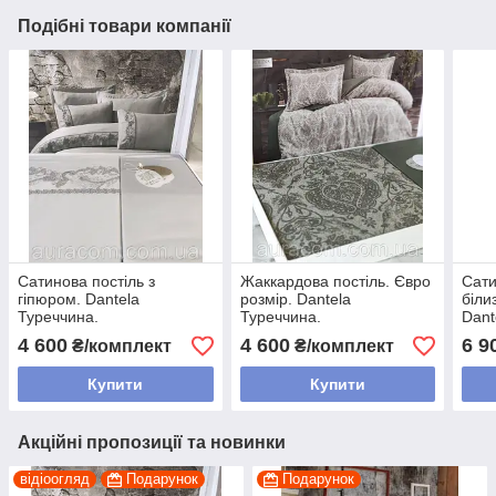
Подібні товари компанії
Сатинова постіль з
Жаккардова постіль. Євро
Сати
гіпюром. Dantela
розмір. Dantela
біли
Туреччина.
Туреччина.
Dant
4 600
4 600
6 9
₴/комплект
₴/комплект
Купити
Купити
Акційні пропозиції та новинки
відіоогляд
Подарунок
Подарунок