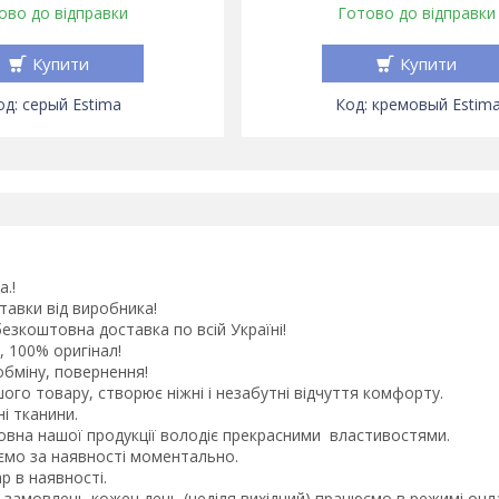
ово до відправки
Готово до відправки
Купити
Купити
серый Estima
кремовый Estima
а.!
тавки від виробника!
безкоштовна доставка по всій Україні!
, 100% оригінал!
обміну, повернення!
шого товару, створює ніжні і незабутні відчуття комфорту.
і тканини.
вна нашої продукції володіє прекрасними властивостями.
ємо за наявності моментально.
р в наявності.
 замовлень кожен день (неділя вихідний),працюємо в режимі он