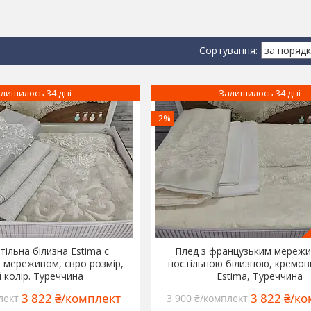
лишилось 34 дні
Залишилось 34 дні
–2%
тільна білизна Estima c
Плед з французьким мереж
 мереживом, євро розмір,
постільною білизною, кремови
й колір. Туреччина
Estima, Туреччина
3 822 ₴/комплект
3 822 ₴/к
лект
3 900 ₴/комплект