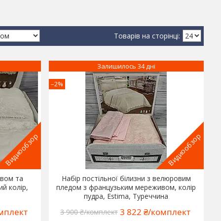
Залишилось 34 дні
–2%
Видиообзор
Видиообзор
ивом та
Набір постільної білизни з велюровим
й колір,
пледом з французьким мереживом, колір
пудра, Estima, Туреччина
омплект
3 822 ₴/комплект
3 900 ₴/комплект