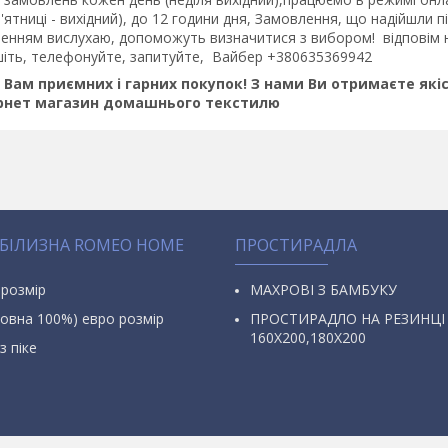
 п'ятниці - вихідний), до 12 години дня, Замовлення, що надійшли 
енням вислухаю, допоможуть визначитися з вибором! відповім на
шіть, телефонуйте, запитуйте, Вайбер +380635369942
Вам приємних і гарних покупок! З нами Ви отримаєте якіс
ернет магазин домашнього текстилю
 БІЛИЗНА ROMEO HOME
ПРОСТИРАДЛА
 розмір
МАХРОВІ З БАМБУКУ
овна 100%) евро розмір
ПРОСТИРАДЛО НА РЕЗИНЦІ
160Х200,180Х200
з піке