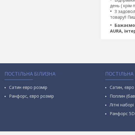
день ( крім
З задовол
товару!! Пи
Бажаємо 
AURA, інт
ПОСТІЛЬНА БІЛИЗНА
ПОСТІЛЬНА
Сатин евро розмір
Сатин, євро
Ранфорс, євро розмір
Поплин (бав
Літні наборі 
Ранфорс 5D