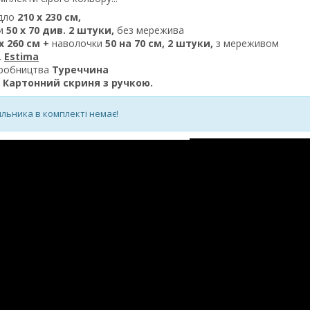
дло
210 х 230 см,
и
50 х 70 див. 2 штуки,
без мережива
х 260 см +
наволочки
50 на 70 см, 2 штуки,
з мереживом
.
Estima
иробництва
Туреччина
: Картонний скриня з ручкою.
яльника в комплекті немає!