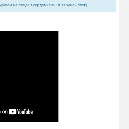
унком на пледі( з сердечками і візерунок гілок)