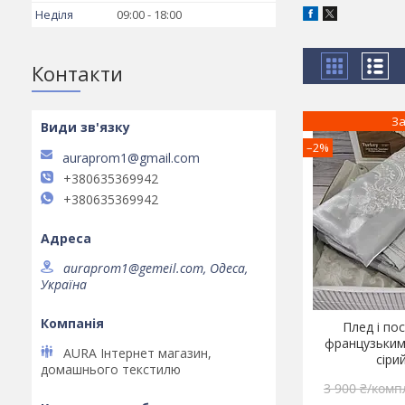
Неділя
09:00
18:00
Контакти
За
–2%
auraprom1@gmail.com
+380635369942
+380635369942
auraprom1@gemeil.com, Одеса,
Україна
Плед і пос
французьким
AURA Інтернет магазин,
сіри
домашнього текстилю
3 900 ₴/комп