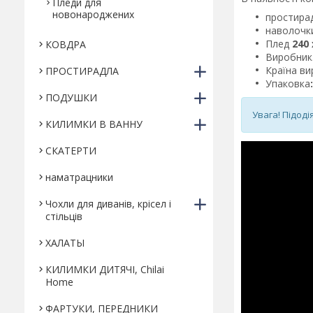
Пледи для
новонароджених
простира
наволочк
Плед
240 
КОВДРА
Виробник
Країна в
ПРОСТИРАДЛА
Упаковка
ПОДУШКИ
Увага! Підоді
КИЛИМКИ В ВАННУ
СКАТЕРТИ
наматрацники
Чохли для диванів, крісел і
стільців
ХАЛАТЫ
КИЛИМКИ ДИТЯЧІ, Chilai
Home
ФАРТУКИ, ПЕРЕДНИКИ