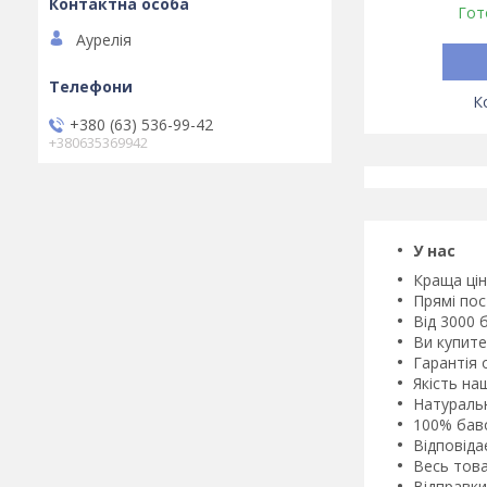
Гот
Аурелія
+380 (63) 536-99-42
+380635369942
У нас
Краща цін
Прямі пос
Від 3000 
Ви купите
Гарантія 
Якість на
Натуральн
100% баво
Відповіда
Весь това
Відправки