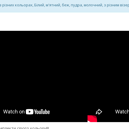
 різних кольорах, Білий, м'ятний, беж, пудра, молочний, з різним візер
мплекти сірого кольору!!!