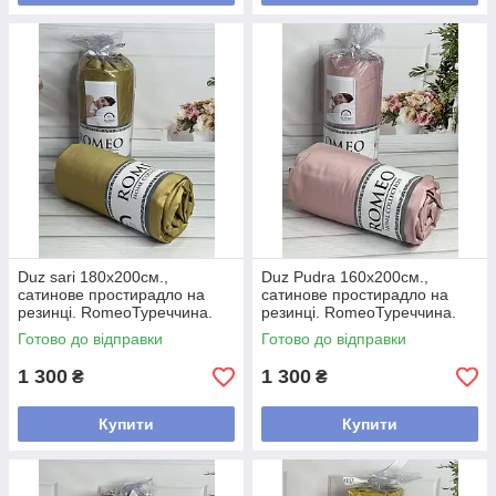
Duz sari 180х200см.,
Duz Pudra 160х200см.,
сатинове простирадло на
сатинове простирадло на
резинці. RomeoТуреччина.
резинці. RomeoТуреччина.
Готово до відправки
Готово до відправки
1 300
1 300
₴
₴
Купити
Купити