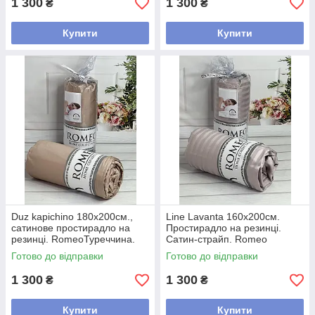
1 300
1 300
₴
₴
Купити
Купити
Duz kapichino 180х200см.,
Line Lavanta 160х200см.
сатинове простирадло на
Простирадло на резинці.
резинці. RomeoТуреччина.
Сатин-страйп. Romeo
Туреччина.
Готово до відправки
Готово до відправки
1 300
1 300
₴
₴
Купити
Купити