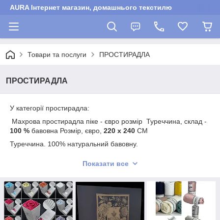
AURA Інтернет магазин, домашнього текстилю
Товари та послуги
ПРОСТИРАДЛА
ПРОСТИРАДЛА
У категорії простирадла:
Махрова простирадла піке - євро розмір Туреччина, склад -
100 %
бавовна Розмір, євро,
220 х 240
СМ
Туреччина. 100% натуральний бавовну.
Багато кольорів
Показати все
:6 Простінь на гумці з наволочками з сатину. у двох розмірах
160 х 200
см.
180 х 200
см