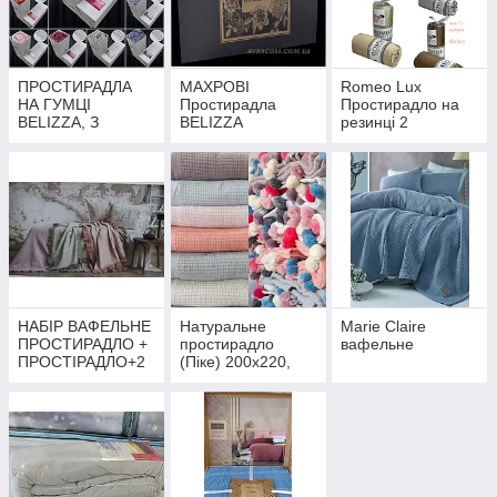
ПРОСТИРАДЛА
МАХРОВІ
Romeo Lux
НА ГУМЦІ
Простирадла
Простирадло на
BELIZZA, З
BELIZZA
резинці 2
ДВОМА
наволочками,
НАВОЛОЧКАМИ
сатин, сатин
страйп.
НАБІР ВАФЕЛЬНЕ
Натуральне
Marie Claire
ПРОСТИРАДЛО +
простирадло
вафельне
ПРОСТІРАДЛО+2
(Піке) 200х220,
НАВОЛОЧКИ,
Dantela
PUPILLA.