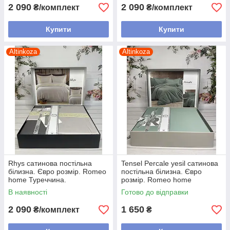
2 090
2 090
₴/комплект
₴/комплект
Купити
Купити
Altinkoza
Altinkoza
Rhys сатинова постільна
Tensel Percale yesil сатинова
білизна. Євро розмір. Romeo
постільна білизна. Євро
home Туреччина.
розмір. Romeo home
Туреччина.
В наявності
Готово до відправки
2 090
1 650
₴/комплект
₴