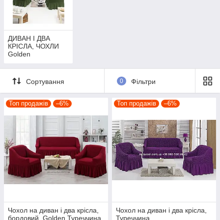
ДИВАН І ДВА
КРІСЛА, ЧОХЛИ
Golden
Сортування
0
Фільтри
Топ продажів
–6%
Топ продажів
–6%
Чохол на диван і два крісла,
Чохол на диван і два крісла,
бордовий. Golden Туреччина
Туреччина