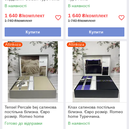
В наявності
В наявності
1 640
1 640
₴/комплект
₴/комплект
1 740 ₴/комплект
1 740 ₴/комплект
Купити
Купити
Altinkoza
Altinkoza
Tensel Percale bej сатинова
Knax сатинова постільна
постільна білизна. Євро
білизна. Євро розмір. Romeo
розмір. Romeo home
home Туреччина.
Туреччина.
Готово до відправки
В наявності