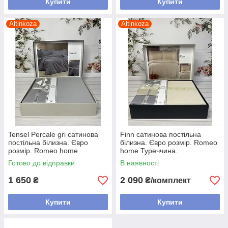
Купити
Купити
Altinkoza
Altinkoza
Tensel Percale gri сатинова
Finn сатинова постільна
постільна білизна. Євро
білизна. Євро розмір. Romeo
розмір. Romeo home
home Туреччина.
Туреччина.
Готово до відправки
В наявності
1 650
2 090
₴
₴/комплект
Купити
Купити