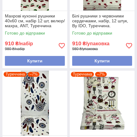
Махрові кухонні рушники
Білі рушники з червоними
40х60 см, набір 12 шт, велюр/
сердечками, набір, 12 штук,
махра, ANT, Туреччина
By IDO, Туреччина.
Готово до відправки
Готово до відправки
910
910
₴/набір
₴/упаковка
980 ₴/набір
980 ₴/упаковка
Купити
Купити
Туреччина
–7%
Туреччина
–7%