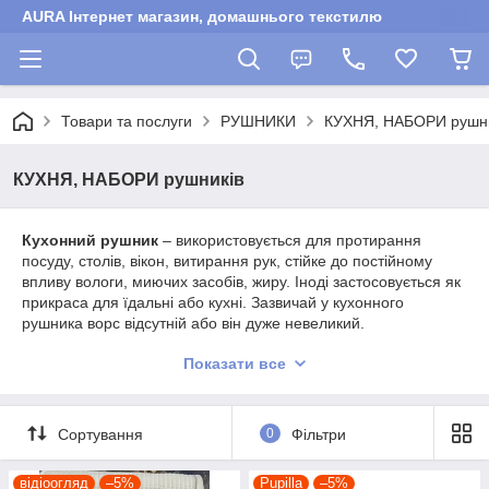
AURA Інтернет магазин, домашнього текстилю
Товари та послуги
РУШНИКИ
КУХНЯ, НАБОРИ рушни
КУХНЯ, НАБОРИ рушників
Кухонний рушник
– використовується для протирання
посуду, столів, вікон, витирання рук, стійке до постійному
впливу вологи, миючих засобів, жиру. Іноді застосовується як
прикраса для їдальні або кухні. Зазвичай у кухонного
рушника ворс відсутній або він дуже невеликий.
У магазині представлені ніжні, красиві набори
Показати все
рушників Pupilla. з вишивкою. аплікацією всіляких
декором,
Подарункові набори різних виробників Туреччини. з
Сортування
0
Фільтри
оригінальною вишивкою, махрові та вафельніЗ
бамбука і бавовни Різної комплектації і розміру
відіоогляд
–5%
Pupilla
–5%