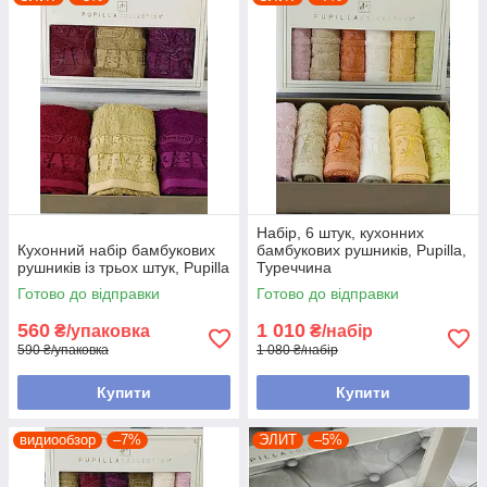
Набір, 6 штук, кухонних
Кухонний набір бамбукових
бамбукових рушників, Pupilla,
рушників із трьох штук, Pupilla
Туреччина
Готово до відправки
Готово до відправки
560
1 010
₴/упаковка
₴/набір
590 ₴/упаковка
1 080 ₴/набір
Купити
Купити
видиообзор
–7%
ЭЛИТ
–5%