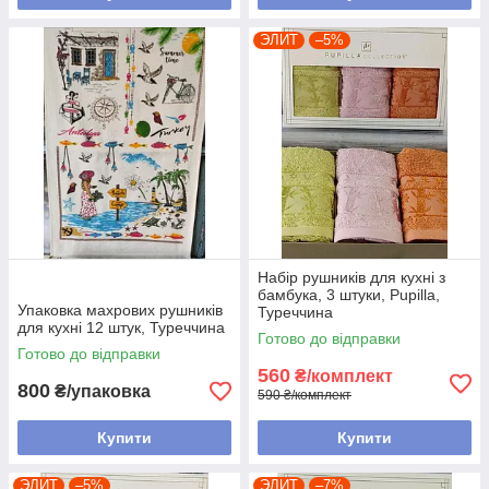
ЭЛИТ
–5%
Набір рушників для кухні з
бамбука, 3 штуки, Pupilla,
Упаковка махрових рушників
Туреччина
для кухні 12 штук, Туреччина
Готово до відправки
Готово до відправки
560
₴/комплект
800
₴/упаковка
590 ₴/комплект
Купити
Купити
ЭЛИТ
–5%
ЭЛИТ
–7%