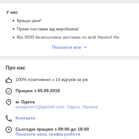
У нас
Краща ціна!
Прямі поставки від виробника!
Від 3000 безкоштовна доставка по всій Україні! На
товар без знижки!!!
Показати все
Ви купите, 100% оригінал!
Гарантія обміну, повернення!
Про нас
Якість нашого товару, створює ніжні і незабутні
відчуття комфорту.
100% позитивних з 14 відгуків за рік
Натуральні тканини.
Працює з 05.09.2018
1
00%
бавовна в нашій продукції володіє
прекрасними властивостями.
м. Одеса
Відповідаємо за наявності моментально.
auraprom1@gemeil.com, Одеса, Україна
Весь товар в наявності.
Контакти
Відправки замовлень кожен день (неділя
вихідний),працюємо в режимі онлайн. Оформлені
Сьогодні працює з 09:00 до 18:00
замовлення, відправляються кожен день ( крім п'ятниці
Показати весь графік роботи