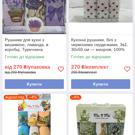
Рушники для кухні з
Кухонні рушники, білі з
вишивкою, лаванда, в
червоними сердечками, 3в1,
коробці, Туреччина
30х50 см — махрові, 100%
бавовна, Туреччина
Готово до відправки
Готово до відправки
270
270
від
₴/упаковка
₴/комплект
від 290 ₴/упаковка
290 ₴/комплект
Купити
Купити
відіоогляд
–4%
–4%