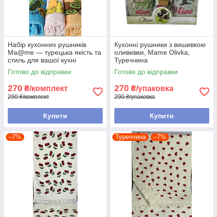
Набір кухонних рушників
Кухонні рушники з вишивкою
Ma@me — турецька якість та
оливківки, Mame Olivka,
стиль для вашої кухні
Туреччина
Готово до відправки
Готово до відправки
270
270
₴/комплект
₴/упаковка
290 ₴/комплект
290 ₴/упаковка
Купити
Купити
–7%
Туреччина
–7%