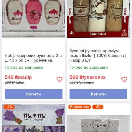
Кухонні рушники преміум
Набір махрових рушників, 3 в
якості Ikizler | 100% бавовна |
1, 40 х 60 см, Туреччина.
Набір 3 шт
Готово до відправки
Готово до відправки
540
500
₴/набір
₴/упаковка
560 ₴/набір
520 ₴/упаковка
Купити
Купити
–4%
Відіоогляд
–4%