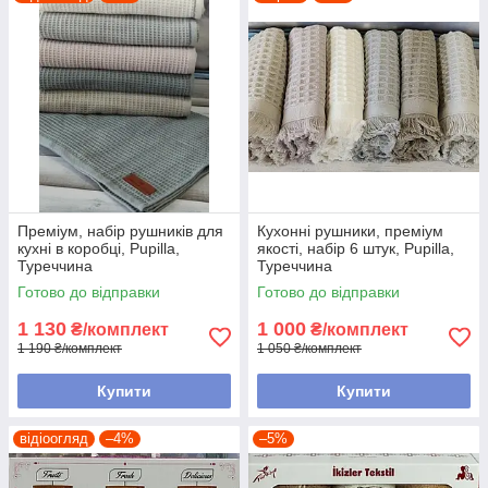
Ви шукайте, що подарувати, зробити невеликий презент?
Такий подарунок завжди до речі, завжди потрібен в будинку і
приємно!
Преміум, набір рушників для
Кухонні рушники, преміум
кухні в коробці, Pupilla,
якості, набір 6 штук, Pupilla,
Туреччина
Туреччина
Готово до відправки
Готово до відправки
1 130
1 000
₴/комплект
₴/комплект
1 190 ₴/комплект
1 050 ₴/комплект
Купити
Купити
відіоогляд
–4%
–5%