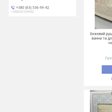
+380 (63) 536-99-42
+380635369942
Бежевий руш
ванна та д
н
Гот