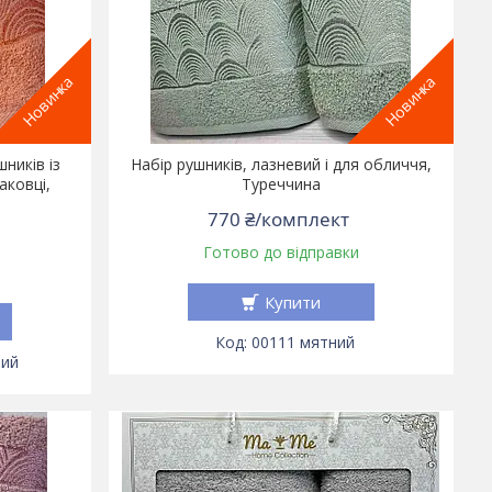
Новинка
Новинка
ників із
Набір рушників, лазневий і для обличчя,
аковці,
Туреччина
770 ₴/комплект
Готово до відправки
Купити
00111 мятний
вий