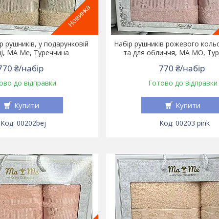
Новинка
р рушників, у подарунковій
Набір рушників рожевого кольо
і, MA Me, Туреччина
та для обличчя, МА МО, Ту
770 ₴/набір
770 ₴/набір
ово до відправки
Готово до відправки
Купити
Купити
00202bej
00203 pink