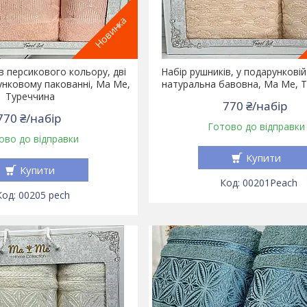
Новинка
в персикового кольору, дві
Набір рушників, у подарунковій
унковому пакованні, Ма Ме,
натуральна бавовна, Ма Ме, 
Туреччина
770 ₴/набір
770 ₴/набір
Готово до відправки
ово до відправки
Купити
Купити
00201Peach
00205 pech