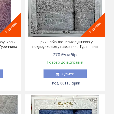
Новинка
Новинка
арунковій
Сірий набір лазневих рушників у
 Туреччина
подарунковому пакованні, Туреччина
770 ₴/набір
Готово до відправки
Купити
00113 сірий