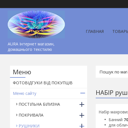
ГЛАВНАЯ
ТОВАР
AURA Інтернет магазин,
домашнього текстилю
ФОТОВІДГУКИ ВІД ПОКУПЦІВ
НАБІР руш
Меню сайту
ПОСТІЛЬНА БІЛИЗНА
Набір махрови
ПОКРИВАЛА
Банний
70
для обли
РУШНИКИ