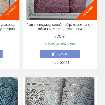
Новинка
Новинка
 упаковці,
Рушник подарунковий набір, лазне та для
Туреччина
обличчя Ma me, Туреччина
770 ₴
Готово до відправки
Купити
00103