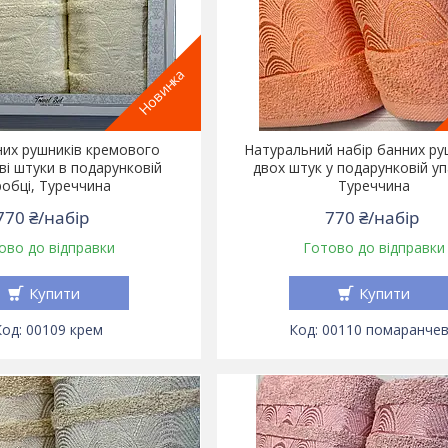
Новинка
них рушників кремового
Натуральний набір банних руш
ві штуки в подарунковій
двох штук у подарунковій уп
обці, Туреччина
Туреччина
770 ₴/набір
770 ₴/набір
ово до відправки
Готово до відправки
Купити
Купити
00109 крем
00110 помаранче