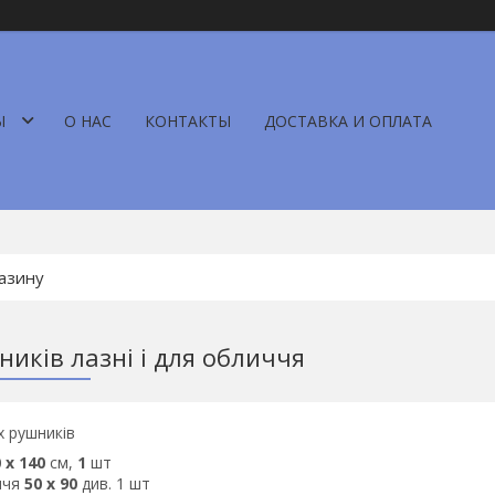
Ы
О НАС
КОНТАКТЫ
ДОСТАВКА И ОПЛАТА
ників лазні і для обличчя
х рушників
 х 140
см,
1
шт
ччя
50 х 90
див. 1 шт