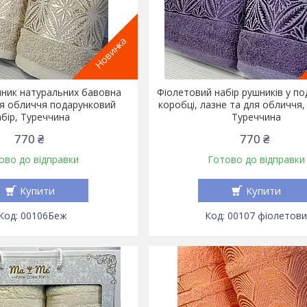
Новинка
ник натуральних бавовна
Фіолетовий набір рушників у по
ля обличчя подарунковий
коробці, лазне та для обличчя, 
абір, Туреччина
Туреччина
770 ₴
770 ₴
ово до відправки
Готово до відправки
Купити
Купити
00106Беж
00107 фіолетов