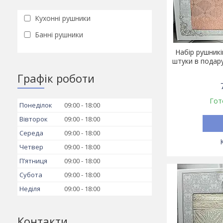
Кухонні рушники
Банні рушники
Набір рушникі
штуки в подар
Графік роботи
Гот
Понеділок
09:00
18:00
Вівторок
09:00
18:00
Середа
09:00
18:00
Четвер
09:00
18:00
Пʼятниця
09:00
18:00
Субота
09:00
18:00
Неділя
09:00
18:00
Контакти