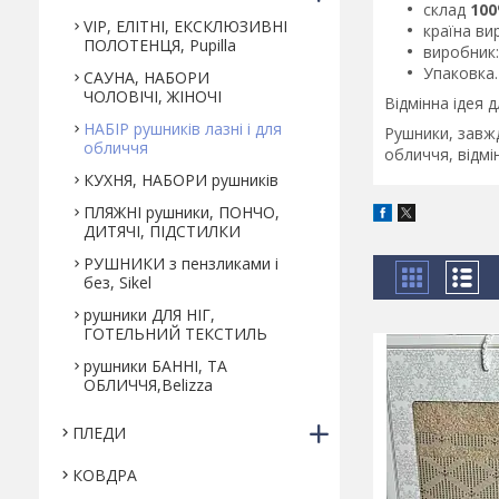
склад
10
VIP, ЕЛІТНІ, ЕКСКЛЮЗИВНІ
країна в
ПОЛОТЕНЦЯ, Pupilla
виробник: 
Упаковка.
САУНА, НАБОРИ
ЧОЛОВІЧІ, ЖІНОЧІ
Відмінна ідея д
НАБІР рушників лазні і для
Рушники, завжд
обличчя
обличчя, відмі
КУХНЯ, НАБОРИ рушників
ПЛЯЖНІ рушники, ПОНЧО,
ДИТЯЧІ, ПІДСТИЛКИ
РУШНИКИ з пензликами і
без, Sikel
рушники ДЛЯ НІГ,
ГОТЕЛЬНИЙ ТЕКСТИЛЬ
рушники БАННІ, ТА
ОБЛИЧЧЯ,Belizza
ПЛЕДИ
КОВДРА