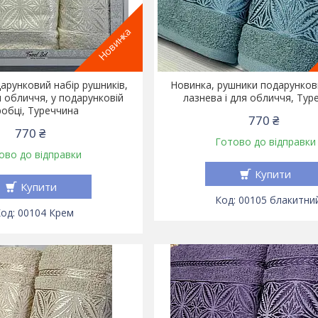
Новинка
арунковий набір рушників,
Новинка, рушники подарунков
я обличчя, у подарунковій
лазнева і для обличчя, Тур
обці, Туреччина
770 ₴
770 ₴
Готово до відправки
ово до відправки
Купити
Купити
00105 блакитни
00104 Крем