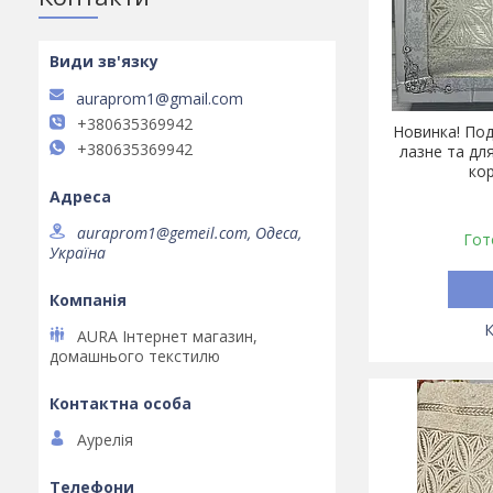
auraprom1@gmail.com
+380635369942
Новинка! Под
+380635369942
лазне та дл
кор
auraprom1@gemeil.com, Одеса,
Гот
Україна
AURA Інтернет магазин,
домашнього текстилю
Аурелія