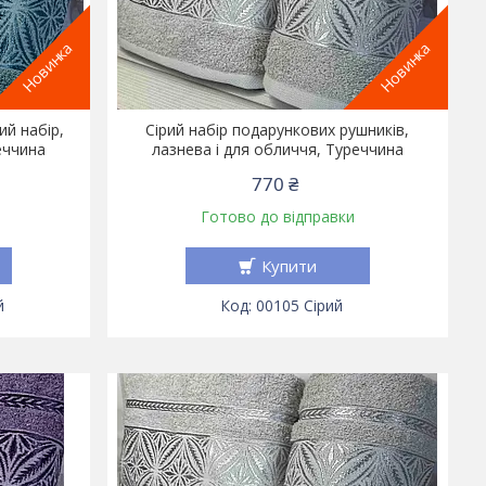
Новинка
Новинка
ий набір,
Сірий набір подарункових рушників,
еччина
лазнева і для обличчя, Туреччина
770 ₴
Готово до відправки
Купити
й
00105 Сірий