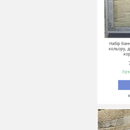
Набір бан
кольору, д
кор
Гот