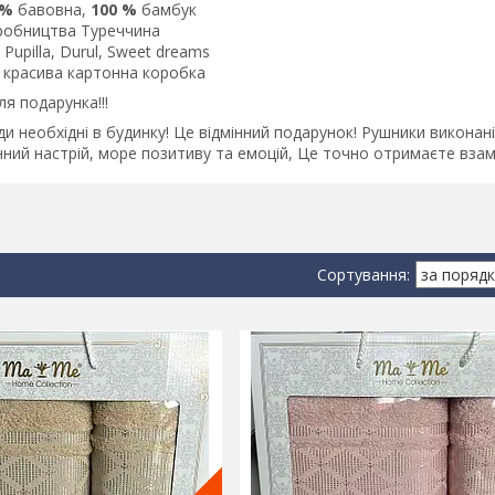
0%
бавовна,
100 %
бамбук
иробництва Туреччина
Pupilla, Durul, Sweet dreams
 красива картонна коробка
ля подарунка!!!
и необхідні в будинку! Це відмінний подарунок! Рушники виконан
нний настрій, море позитиву та емоцій, Це точно отримаєте взам