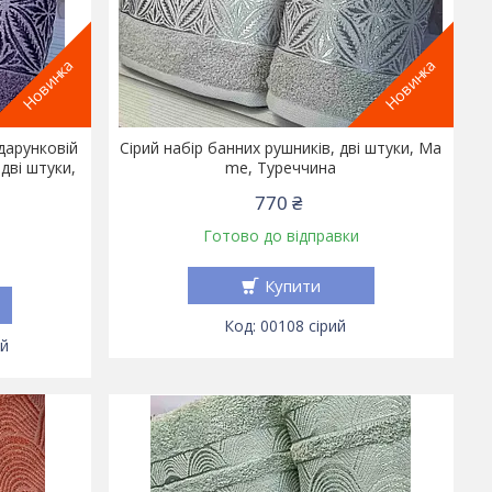
Новинка
Новинка
дарунковій
Сірий набір банних рушників, дві штуки, Ma
дві штуки,
me, Туреччина
770 ₴
Готово до відправки
Купити
00108 сірий
ий