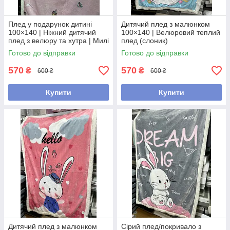
Плед у подарунок дитині
Дитячий плед з малюнком
100×140 | Ніжний дитячий
100×140 | Велюровий теплий
плед з велюру та хутра | Милі
плед (слоник)
дизайни,з єдинорігом
Готово до відправки
Готово до відправки
570
570
₴
₴
600 ₴
600 ₴
Купити
Купити
Дитячий плед з малюнком
Сірий плед/покривало з