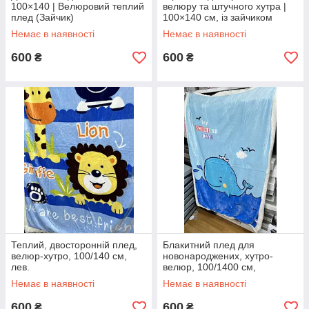
100×140 | Велюровий теплий
велюру та штучного хутра |
плед (Зайчик)
100×140 см, із зайчиком
Немає в наявності
Немає в наявності
600
600
₴
₴
Теплий, двосторонній плед,
Блакитний плед для
велюр-хутро, 100/140 см,
новонароджених, хутро-
лев.
велюр, 100/1400 см,
малюнок кит.
Немає в наявності
Немає в наявності
600
600
₴
₴