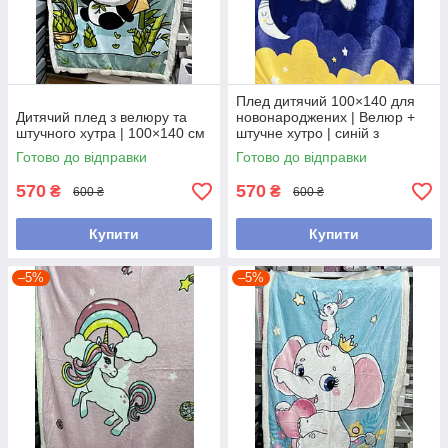
Плед дитячий 100×140 для
Дитячий плед з велюру та
новонароджених | Велюр +
штучного хутра | 100×140 см
штучне хутро | синій з
ведмедиком
Готово до відправки
Готово до відправки
570
570
₴
₴
600 ₴
600 ₴
Купити
Купити
–5%
–5%