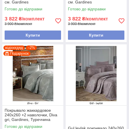
см. Gardines
см. Gardines
Готово до відправки
Готово до відправки
3 822
3 822
₴/комплект
₴/комплект
3 900 ₴/комплект
3 900 ₴/комплект
Купити
Купити
відіоогдяд
–2%
Подарунок
Покрывало жаккардовое
240х260 +2 наволочки, Diva
gri, Gardines, Туреччина
Готово до відправки
Gul leylak покривало 240х260