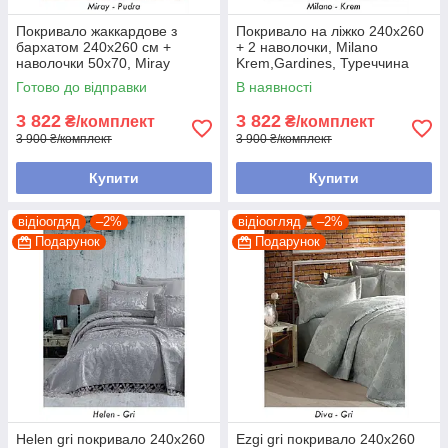
Покривало жаккардове з
Покривало на ліжко 240х260
бархатом 240х260 см +
+ 2 наволочки, Milano
наволочки 50х70, Miray
Krem,Gardines, Туреччина
pudra, Gardines, Туреччина
Готово до відправки
В наявності
3 822
3 822
₴/комплект
₴/комплект
3 900 ₴/комплект
3 900 ₴/комплект
Купити
Купити
відіоогдяд
–2%
відіоогляд
–2%
Подарунок
Подарунок
Helen gri покривало 240х260
Ezgi gri покривало 240х260