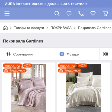
AURA Інтернет магазин, домашнього текстилю
Товари та послуги
ПОКРИВАЛА
Покривала Gardines
Покривала Gardines
Сортування
0
Фільтри
відіоогляд
–2%
відіоогляд
–2%
Подарунок
Подарунок