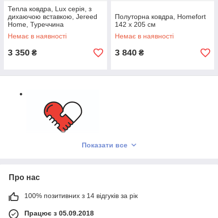
Тепла ковдра, Lux серія, з
дихаючою вставкою, Jereed
Полуторна ковдра, Homefort
Home, Туреччина
142 х 205 см
Немає в наявності
Немає в наявності
3 350
3 840
₴
₴
Показати все
Лучшая цена.!
Прямые поставки от производителя!
Про нас
От 3000 бесплатная доставка по всей Украине! При
условии если товар без скидки!
100% позитивних з 14 відгуків за рік
Вы купите, 100% оригинал!
Працює з 05.09.2018
Гарантия обмена, возврата!