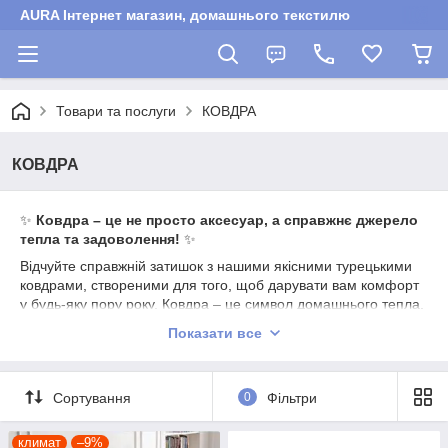
AURA Інтернет магазин, домашнього текстилю
Товари та послуги
КОВДРА
КОВДРА
✨
Ковдра – це не просто аксесуар, а справжнє джерело
тепла та задоволення!
✨
Відчуйте справжній затишок з нашими якісними турецькими
ковдрами, створеними для того, щоб дарувати вам комфорт
у будь-яку пору року. Ковдра – це символ домашнього тепла,
який огортає вас ніжністю та турботою, роблячи кожну ніч
Показати все
особливою.
Наш асортимент включає ковдри різних видів:
Євро розмір:
Ідеальний вибір для тих, хто цінує
Сортування
0
Фільтри
простір та сучасний стиль.
Полуторний розмір:
Оптимальне рішення для
климат
–9%