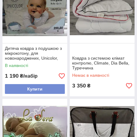
Дитяча ковдра з подушкою з
мікрокотону, для
новонароджених, Unicolor,
Ковдра з системою клімат
Туреччина
контролю, Climate, Dia Bella,
В наявності
Туреччина
1 190
Немає в наявності
₴/набір
3 350
₴
Купити