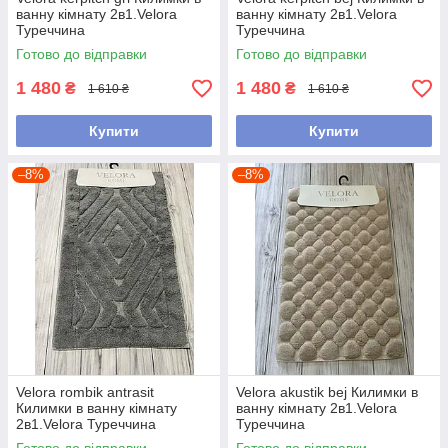
ванну кімнату 2в1.Velora
ванну кімнату 2в1.Velora
Туреччина
Туреччина
Готово до відправки
Готово до відправки
1 480
1 480
₴
₴
1 610 ₴
1 610 ₴
Купити
Купити
–8%
–8%
Velora rombik antrasit
Velora akustik bej Килимки в
Килимки в ванну кімнату
ванну кімнату 2в1.Velora
2в1.Velora Туреччина
Туреччина