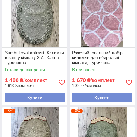
Sumbul oval antrasit. Килимки
Рожевий, овальний набір
в ванну кімнату 2в1. Karina
килимків для вбиральні
Туречинна
кімнати, Туреччина
Готово до відправки
В наявності
1 480
1 670
₴/комплект
₴/комплект
1 610 ₴/комплект
1 820 ₴/комплект
Купити
Купити
–8%
–8%