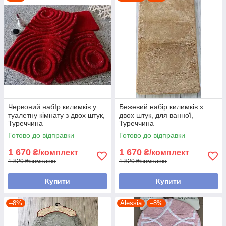
Килимок можна прати в пральній машинці
Червоний набІр килимків у
Бежевий набір килимків з
туалетну кімнату з двох штук,
двох штук, для ванної,
Туреччина
Туреччина
Готово до відправки
Готово до відправки
1 670
1 670
₴/комплект
₴/комплект
1 820 ₴/комплект
1 820 ₴/комплект
Купити
Купити
–8%
Alessia
–8%