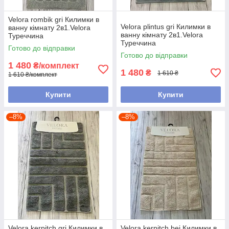
Velora rombik gri Килимки в
Velora plintus gri Килимки в
ванну кімнату 2в1.Velora
ванну кімнату 2в1.Velora
Туреччина
Туреччина
Готово до відправки
Готово до відправки
1 480
₴/комплект
1 480
₴
1 610 ₴
1 610 ₴/комплект
Купити
Купити
–8%
–8%
Velora kerpitch gri Килимки в
Velora kerpitch bej Килимки в