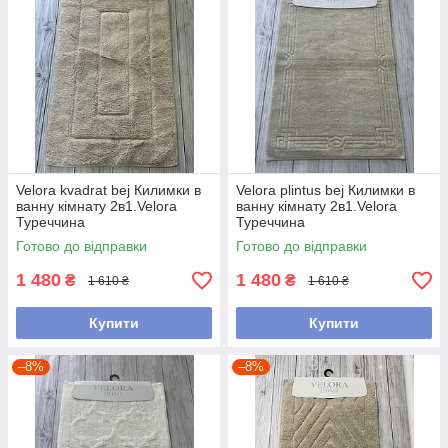
Velora kvadrat bej Килимки в
Velora plintus bej Килимки в
ванну кімнату 2в1.Velora
ванну кімнату 2в1.Velora
Туреччина
Туреччина
Готово до відправки
Готово до відправки
1 480
1 480
₴
₴
1 610 ₴
1 610 ₴
Купити
Купити
–8%
–8%