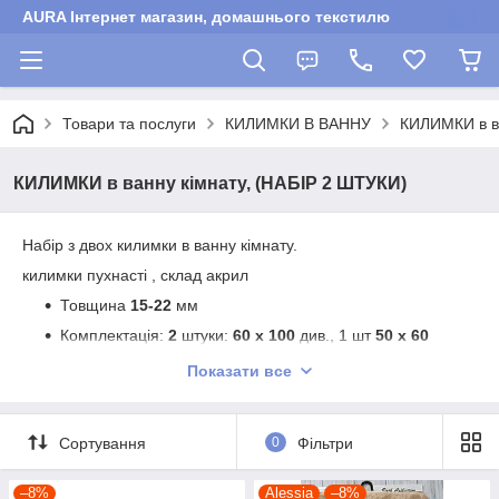
AURA Інтернет магазин, домашнього текстилю
Товари та послуги
КИЛИМКИ В ВАННУ
КИЛИМКИ в ва
КИЛИМКИ в ванну кімнату, (НАБІР 2 ШТУКИ)
Набір з двох килимки в ванну кімнату.
килимки пухнасті , склад акрил
Товщина
15-22
мм
Комплектація:
2
штуки:
60 х 100
див., 1 шт
50 х 60
див,
Показати все
Склад: акрил
низ килимка - шорстка основа
Сортування
0
Фільтри
Виробник - ALESSIA
Країна виробник - Туреччина.
–8%
Alessia
–8%