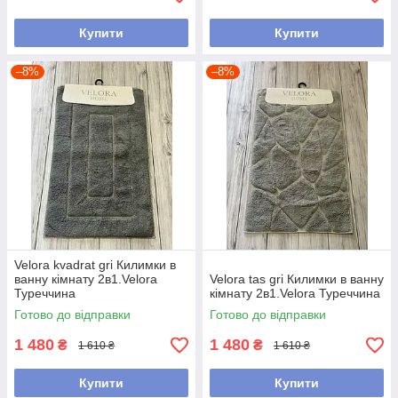
Купити
Купити
–8%
–8%
Velora kvadrat gri Килимки в
ванну кімнату 2в1.Velora
Velora tas gri Килимки в ванну
Туреччина
кімнату 2в1.Velora Туреччина
Готово до відправки
Готово до відправки
1 480
1 480
₴
₴
1 610 ₴
1 610 ₴
Купити
Купити