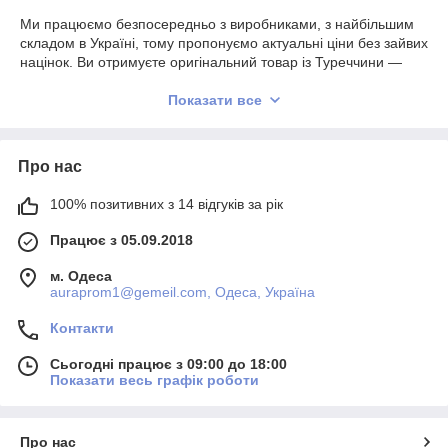
Ми працюємо безпосередньо з виробниками, з найбільшим
складом в Україні, тому пропонуємо актуальні ціни без зайвих
націнок. Ви отримуєте оригінальний товар із Туреччини —
саме той рівень якості, за який його цінують.
Показати все
✔ тільки 100% оригінальна продукція
✔ натуральні тканини — 100% бавовна
✔ перевірена якість і комфорт у щоденному використанні
Про нас
🔹 Сервіс і доставка
100% позитивних з 14 відгуків за рік
• Весь товар є в наявності
• Швидко відповідаємо на повідомлення
Працює з 05.09.2018
• Відсилання щодня (крім п'яти)
• Закази, оформлені доометра — вирушають того ж дня
м. Одеса
auraprom1@gemeil.com, Одеса, Україна
🚚 Безплатна доставка по Україні під час замовлення від 3000
грн (на товар без знижки)
Контакти
Сьогодні працює з 09:00 до 18:00
Показати весь графік роботи
Про нас