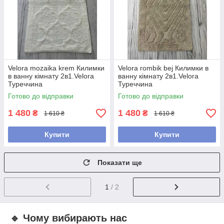
Velora mozaika krem Килимки
Velora rombik bej Килимки в
в ванну кімнату 2в1.Velora
ванну кімнату 2в1.Velora
Туреччина
Туреччина
Готово до відправки
Готово до відправки
1 480
1 480
₴
₴
1 610 ₴
1 610 ₴
Купити
Купити
Показати ще
1
/ 2
🔹 Чому вибирають нас