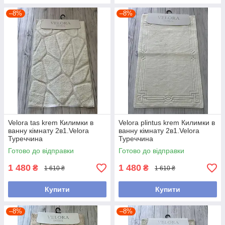
–8%
–8%
Velora tas krem Килимки в
Velora plintus krem Килимки в
ванну кімнату 2в1.Velora
ванну кімнату 2в1.Velora
Туреччина
Туреччина
Готово до відправки
Готово до відправки
1 480
1 480
₴
₴
1 610 ₴
1 610 ₴
Купити
Купити
–8%
–8%