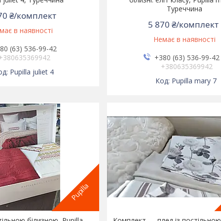
Туреччина
70 ₴/комплект
5 870 ₴/комплект
має в наявності
Немає в наявності
80 (63) 536-99-42
+380635369942
+380 (63) 536-99-42
+380635369942
Pupilla juliet 4
Pupilla mary 7
Pupilla
тільною білизною, Pupilla
Комплект — плед із постільною