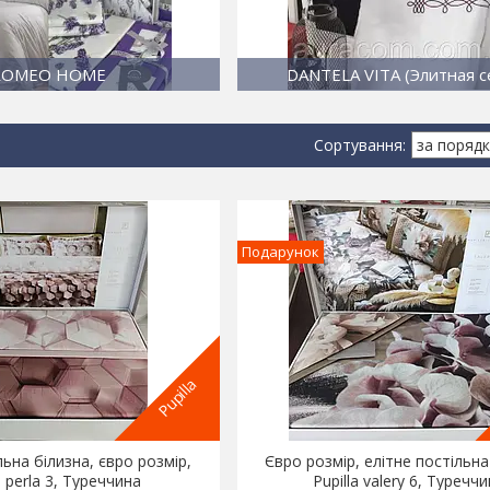
ROMEO HOME
DANTELA VITA (Элитная с
Подарунок
Pupilla
льна білизна, євро розмір,
Євро розмір, елітне постільна
a perla 3, Туреччина
Pupilla valery 6, Туречч