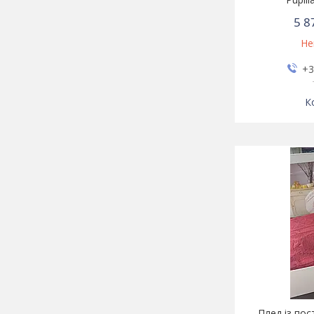
5 8
Не
+3
Плед із пос