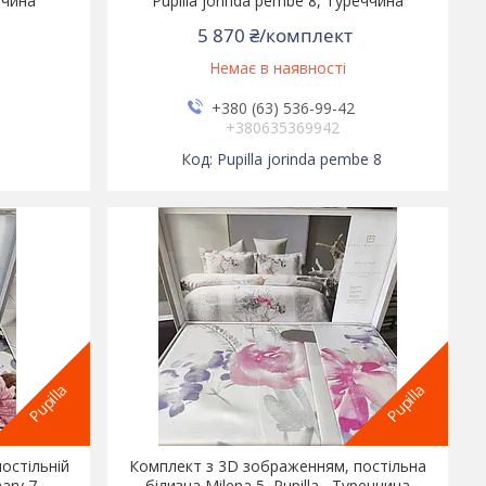
еччина
Pupilla jorinda pembe 8, Туреччина
5 870 ₴/комплект
Немає в наявності
+380 (63) 536-99-42
+380635369942
Pupilla jorinda pembe 8
Pupilla
Pupilla
постільній
Комплект з 3D зображенням, постільна
mary 7,
білизна,Milena 5, Pupilla , Туреччина