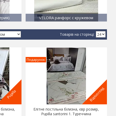
ерия)
VELORA ранфорс с кружевом
Подарунок
Відіоогляд
Pupilla
 білизна,
Елітне постільна білизна, євр розмір,
ина
Pupilla santorini 1. Туреччина