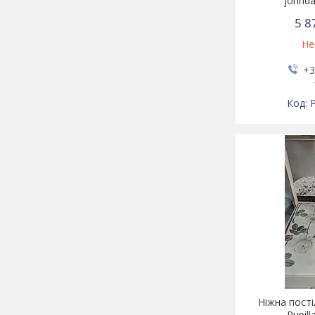
jorind
5 8
Не
+3
P
Ніжна пості
Pupill