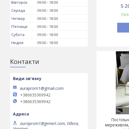
Вівторок
09:00
18:00
5 2
Середа
09:00
18:00
Гот
Четвер
09:00
18:00
Пʼятниця
09:00
18:00
Субота
09:00
18:00
Неділя
09:00
18:00
Контакти
auraprom1@gmail.com
+380635369942
+380635369942
Постільн
auraprom1@gemeil.com, Одеса,
мереживом, 
Україна