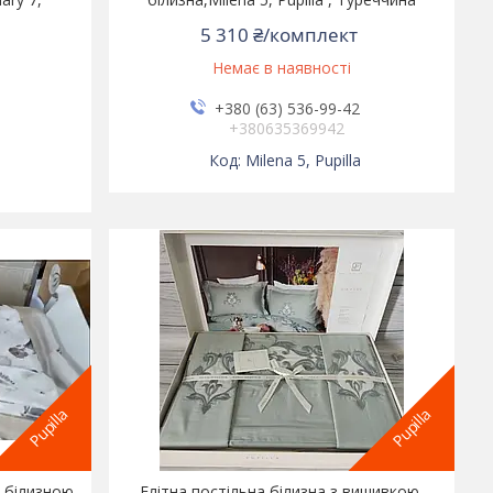
5 310 ₴/комплект
Немає в наявності
+380 (63) 536-99-42
+380635369942
Milena 5, Pupilla
Pupilla
Pupilla
 білизною,
Елітна постільна білизна з вишивкою,