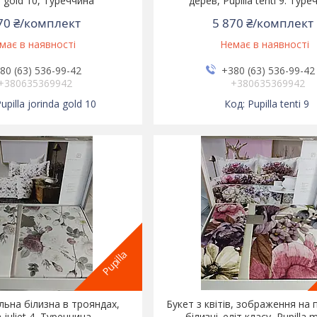
a gold 10, Туреччина
дерев, Pupilla tenti 9. Тур
70 ₴/комплект
5 870 ₴/комплект
має в наявності
Немає в наявності
80 (63) 536-99-42
+380 (63) 536-99-42
+380635369942
+380635369942
upilla jorinda gold 10
Pupilla tenti 9
Pupilla
льна білизна в трояндах,
Букет з квітів, зображення на 
a juliet 4, Туреччина
білизні. еліт класу, Pupilla 