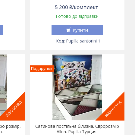
5 200 ₴/комплект
Готово до відправки
Купити
Pupilla santorini 1
Подарунок
відіоогляд
відіоогляд
ро розмір,
Сатинова постільна білизна. Євророзмір
а.
Allen. Pupilla Турция.