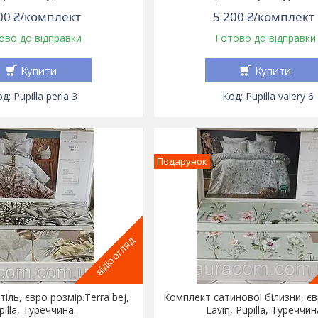
00 ₴/комплект
5 200 ₴/комплект
ово до відправки
Готово до відправки
Купити
Купити
Pupilla perla 3
Pupilla valery 6
Подарунок
відіоогляд
іль, євро розмір.Terra bej,
Комплект сатиновоі білизни, єв
pilla, Туреччина.
Lavin, Pupilla, Туреччин