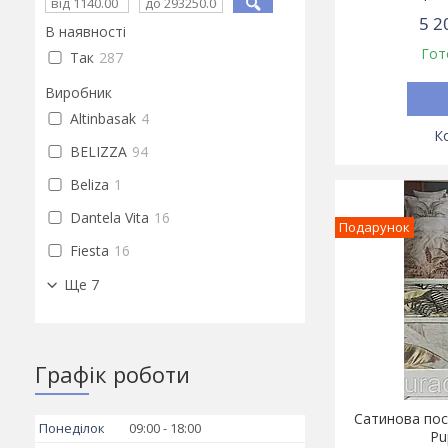
5 2
В наявності
Гот
Так
287
Виробник
Altinbasak
4
BELIZZA
94
Beliza
1
Dantela Vita
16
Подарунок
Fiesta
16
Ще 7
Графік роботи
Сатинова пост
Понеділок
09:00
18:00
Pu