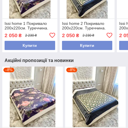
Issi home 1 Покривало
Issi home 2 Покривало
Issi
200x220см. Туреччина.
200x220см. Туреччина.
200x
2 050
2 050
2 0
₴
₴
2 230 ₴
2 230 ₴
Купити
Купити
Акційні пропозиції та новинки
–8%
–8%