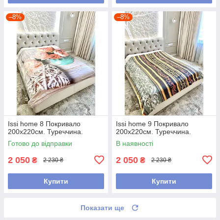
–8%
–8%
Issi home 8 Покривало
Issi home 9 Покривало
200x220см. Туреччина.
200x220см. Туреччина.
Готово до відправки
В наявності
2 050
2 050
₴
₴
2 230 ₴
2 230 ₴
Купити
Купити
Показати ще