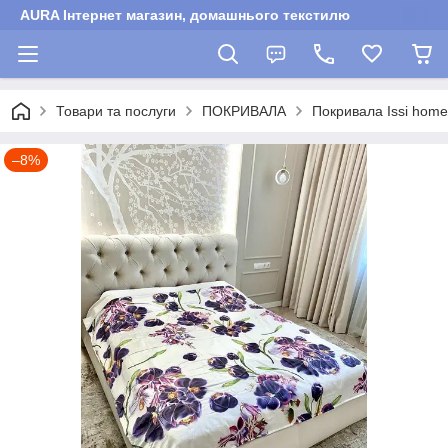
AURA Інтернет магазин, домашнього текстилю
Товари та послуги
ПОКРИВАЛА
Покривала Issi hоme
–8%