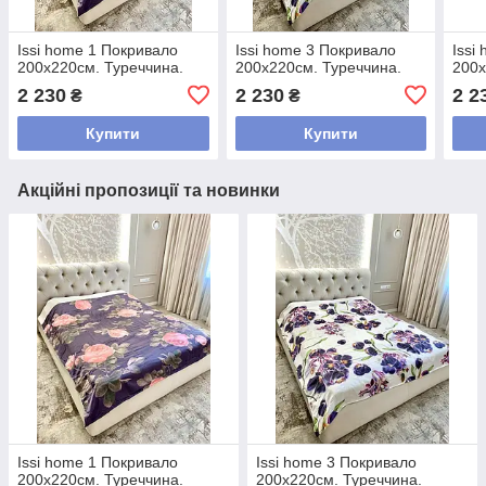
Issi home 1 Покривало
Issi home 3 Покривало
Issi
200x220см. Туреччина.
200x220см. Туреччина.
200x
2 230
2 230
2 2
₴
₴
Купити
Купити
Акційні пропозиції та новинки
Issi home 1 Покривало
Issi home 3 Покривало
200x220см. Туреччина.
200x220см. Туреччина.