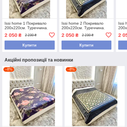
Issi home 1 Покривало
Issi home 2 Покривало
Issi
200x220см. Туреччина.
200x220см. Туреччина.
200x
2 050
2 050
2 0
₴
₴
2 230 ₴
2 230 ₴
Купити
Купити
Акційні пропозиції та новинки
–8%
–8%