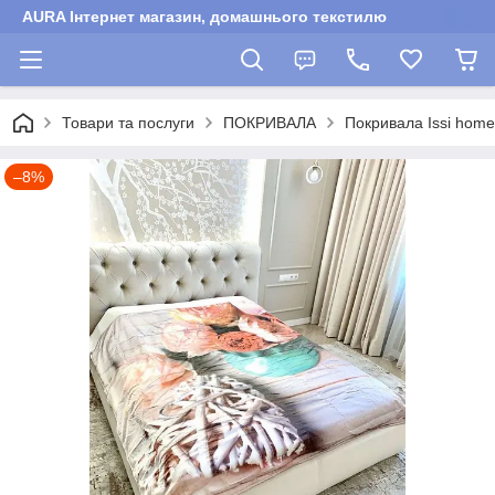
AURA Інтернет магазин, домашнього текстилю
Товари та послуги
ПОКРИВАЛА
Покривала Issi hоme
–8%