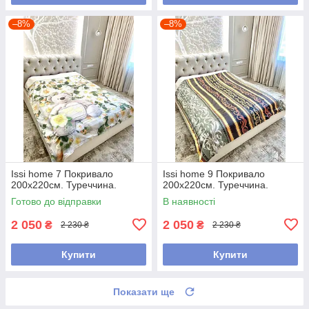
–8%
–8%
Issi home 7 Покривало
Issi home 9 Покривало
200x220см. Туреччина.
200x220см. Туреччина.
Готово до відправки
В наявності
2 050
2 050
₴
₴
2 230 ₴
2 230 ₴
Купити
Купити
Показати ще