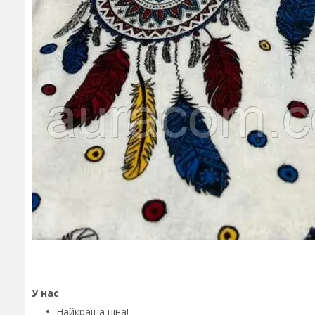
У нас
Найкраща ціна!