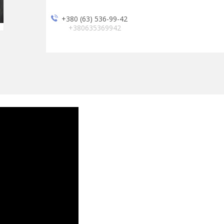
+380 (63) 536-99-42
+380635369942