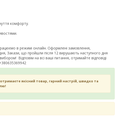
дчуття комфорту.
ивостями.
 працюємо в режимі онлайн. Оформлені замовлення,
 дня, Закази, що пройшли після 12 вирушають наступного дня
ибором! Відповім на всі ваші питання, отримайте відповіді
 +380635369942
 отримаєте якісний товар, гарний настрій, швидко та
лю!