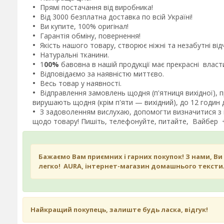
Прямі постачання від виробника!
Від 3000 безплатна доставка по всій Україні!
Ви купите, 100% оригінал!
Гарантія обміну, повернення!
Якість нашого товару, створює ніжні та незабутні ві
Натуральні тканини.
1
00%
бавовна в нашій продукції має прекрасні власт
Відповідаємо за наявністю миттєво.
Весь товар у наявності.
Відправлення замовлень щодня (п'ятниця вихідної),
вирушають щодня (крім п'яти — вихідний), до 12 годин
З задоволенням вислухаю, допомогти визначитися з в
щодо товару! Пишіть, телефонуйте, питайте, Вайбер
Бажаємо Вам приємних і гарних покупок! З нами, Ви
легко! AURA, інтернет-магазин домашнього тексти
Найкращий покупець, залиште будь ласка, відгук!