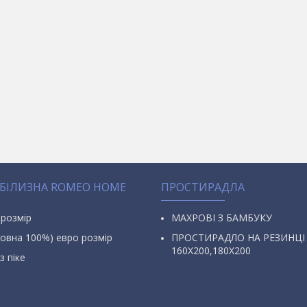
 БІЛИЗНА ROMEO HOME
ПРОСТИРАДЛА
 розмір
МАХРОВІ З БАМБУКУ
овна 100%) евро розмір
ПРОСТИРАДЛО НА РЕЗИНЦІ
160Х200,180Х200
з піке