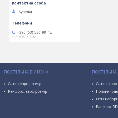
Аурелія
+380 (63) 536-99-42
+380635369942
ПОСТІЛЬНА БІЛИЗНА
ПОСТІЛЬНА
Сатин евро розмір
Сатин, євро
Ранфорс, євро розмір
Поплин (бав
Літні наборі 
Ранфорс 5D