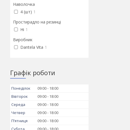
Наволочка
4 (шт)
1
Простирадло на резинці
Ні
1
Виробник
Dantela Vita
1
Графік роботи
Понеділок
09:00
18:00
Вівторок
09:00
18:00
Середа
09:00
18:00
Четвер
09:00
18:00
Пʼятниця
09:00
18:00
Субота
09:00
18:00