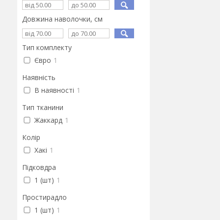
Довжина наволочки, см
Тип комплекту
Євро
1
Наявність
В наявності
1
Тип тканини
Жаккард
1
Колір
Хакі
1
Підковдра
1 (шт)
1
Простирадло
1 (шт)
1