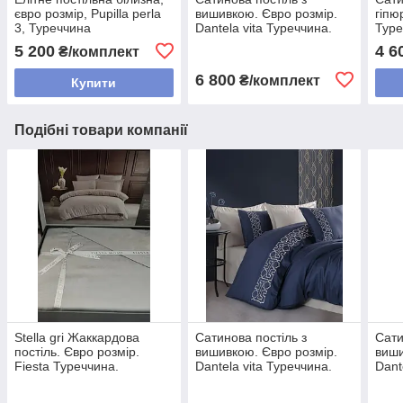
євро розмір, Pupilla perla
вишивкою. Євро розмір.
гіпю
3, Туреччина
Dantela vita Туреччина.
Туре
5 200
4 6
₴/комплект
6 800
₴/комплект
Купити
Подібні товари компанії
Stella gri Жаккардова
Сатинова постіль з
Сати
постіль. Євро розмір.
вишивкою. Євро розмір.
виши
Fiesta Туреччина.
Dantela vita Туреччина.
Dant