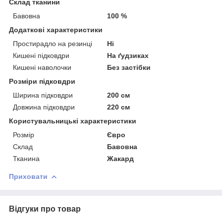
Склад тканини
Бавовна
100 %
Додаткові характеристики
Простирадло на резинці
Ні
Кишені підковдри
На ґудзиках
Кишені наволочки
Без застібки
Розміри підковдри
Ширина підковдри
200 см
Довжина підковдри
220 см
Користувальницькі характеристики
Розмір
Євро
Склад
Бавовна
Тканина
Жакард
Приховати
Відгуки про товар