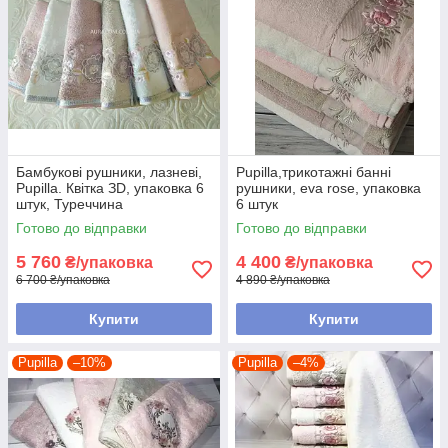
Бамбукові рушники, лазневі,
Pupilla,трикотажні банні
Pupilla. Квітка ЗD, упаковка 6
рушники, eva rose, упаковка
штук, Туреччина
6 штук
Готово до відправки
Готово до відправки
5 760
4 400
₴/упаковка
₴/упаковка
6 700 ₴/упаковка
4 890 ₴/упаковка
Купити
Купити
Pupilla
–10%
Pupilla
–4%