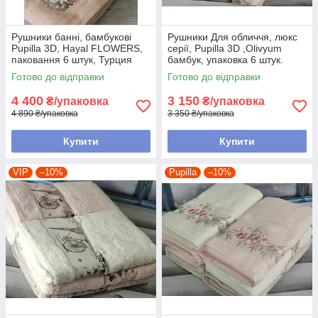
Рушники банні, бамбукові
Рушники Для обличчя, люкс
Pupilla 3D, Hayal FLOWERS,
серії, Pupilla 3D ,Olivyum
паковання 6 штук, Турция
бамбук, упаковка 6 штук.
Туреччина
Готово до відправки
Готово до відправки
4 400
3 150
₴/упаковка
₴/упаковка
4 890 ₴/упаковка
3 350 ₴/упаковка
Купити
Купити
VIP
–10%
Pupilla
–10%