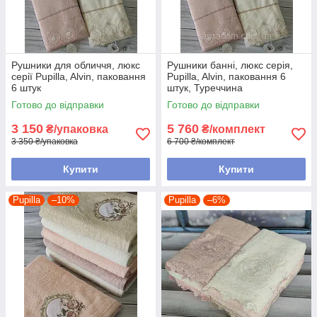
Рушники для обличчя, люкс
Рушники банні, люкс серія,
серії Pupilla, Alvin, паковання
Pupilla, Alvin, паковання 6
6 штук
штук, Туреччина
Готово до відправки
Готово до відправки
3 150
5 760
₴/упаковка
₴/комплект
3 350 ₴/упаковка
6 700 ₴/комплект
Купити
Купити
Pupilla
–10%
Pupilla
–6%