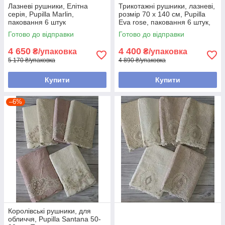
Лазневі рушники, Елітна
Трикотажні рушники, лазневі,
серія, Pupilla Marlin,
розмір 70 х 140 см, Pupilla
паковання 6 штук
Eva rose, паковання 6 штук,
Туреччина
Готово до відправки
Готово до відправки
4 650
4 400
₴/упаковка
₴/упаковка
5 170 ₴/упаковка
4 890 ₴/упаковка
Купити
Купити
–6%
Королівські рушники, для
обличчя, Pupilla Santana 50-