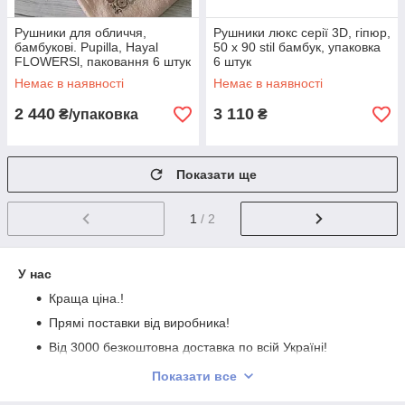
Рушники для обличчя,
Рушники люкс серії 3D, гіпюр,
бамбукові. Pupilla, Hayal
50 х 90 stil бамбук, упаковка
FLOWERSl, паковання 6 штук
6 штук
Немає в наявності
Немає в наявності
2 440
3 110
₴/упаковка
₴
Показати ще
1
/ 2
У нас
Краща ціна.!
Прямі поставки від виробника!
Від 3000 безкоштовна доставка по всій Україні!
Ви купите, 100% оригінал!
Показати все
Гарантія обміну, повернення!