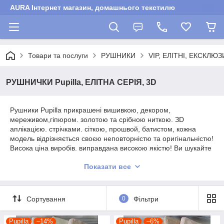
AURA Інтернет магазин, домашнього текстилю
Товари та послуги
РУШНИКИ
VIP, ЕЛІТНІ, ЕКСКЛЮЗ
РУШНИЧКИ Pupilla, ЕЛІТНА СЕРІЯ, 3D
Рушники Pupilla прикрашені вишивкою, декором,
мереживом,гіпюром. золотою та срібною ниткою. ЗD
аплікацією. стрічками. сіткою, прошвой, батистом, кожна
модель відрізняється своєю неповторністю та оригінальністю!
Висока ціна виробів. виправдана високою якістю! Ви шукайте
самі красиві. якісні рушники? Пропонуємо Вашій увазі
Показати все
рушники дивовижного бренду Pupilla, вироби цього бренду ,
навряд чи залишать когось байдужим.
Сортування
0
Фільтри
Pupilla
–14%
Pupilla
–6%