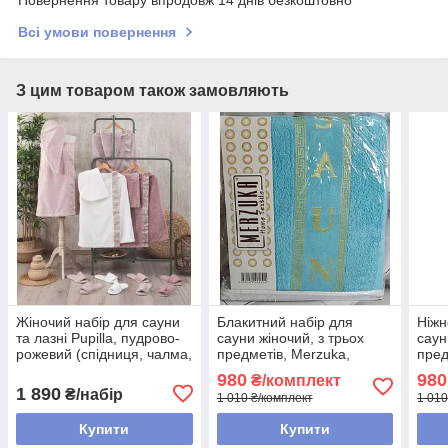
Повернення товару впродовж 14 днів безкоштовно
Всі умови повернення
З цим товаром також замовляють
Жіночий набір для сауни
Блакитний набір для
Ніжн
та лазні Pupilla, пудрово-
сауни жіночий, з трьох
саун
рожевий (спідниця, чалма,
предметів, Merzuka,
пред
тапочки), Туреччина
Туреччина
980
980
₴/комплект
1 890
₴/набір
1 010 ₴/комплект
1 010
Купити
Купити