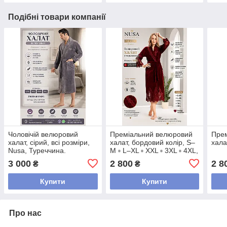
Подібні товари компанії
Чоловічій велюровий
Преміальний велюровий
Пре
халат, сірий, всі розміри,
халат, бордовий колір, S–
хала
Nusa, Туреччина.
M ▫️ L–XL ▫️ XXL ▫️ 3XL ▫️ 4XL,
NUSA, Туреччина
3 000
2 800
2 8
₴
₴
Купити
Купити
Про нас