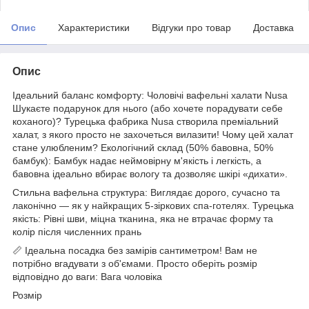
Опис
Характеристики
Відгуки про товар
Доставка
Опис
Ідеальний баланс комфорту: Чоловічі вафельні халати Nusa
Шукаєте подарунок для нього (або хочете порадувати себе
коханого)? Турецька фабрика Nusa створила преміальний
халат, з якого просто не захочеться вилазити! Чому цей халат
стане улюбленим? Екологічний склад (50% бавовна, 50%
бамбук): Бамбук надає неймовірну м'якість і легкість, а
бавовна ідеально вбирає вологу та дозволяє шкірі «дихати».
Стильна вафельна структура: Виглядає дорого, сучасно та
лаконічно — як у найкращих 5-зіркових спа-готелях. Турецька
якість: Рівні шви, міцна тканина, яка не втрачає форму та
колір після численних прань
📏 Ідеальна посадка без замірів сантиметром! Вам не
потрібно вгадувати з об'ємами. Просто оберіть розмір
відповідно до ваги: Вага чоловіка
Розмір