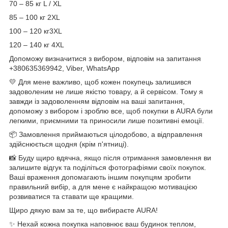
70 – 85 кг L / XL
85 – 100 кг 2XL
100 – 120 кг3XL
120 – 140 кг 4XL
Допоможу визначитися з вибором, відповім на запитання
+380635369942, Viber, WhatsApp
💛 Для мене важливо, щоб кожен покупець залишився
задоволеним не лише якістю товару, а й сервісом. Тому я
завжди із задоволенням відповім на ваші запитання,
допоможу з вибором і зроблю все, щоб покупки в AURA були
легкими, приємними та приносили лише позитивні емоції.
📦 Замовлення приймаються цілодобово, а відправлення
здійснюється щодня (крім п'ятниці).
📸 Буду щиро вдячна, якщо після отримання замовлення ви
залишите відгук та поділіться фотографіями своїх покупок.
Ваші враження допомагають іншим покупцям зробити
правильний вибір, а для мене є найкращою мотивацією
розвиватися та ставати ще кращими.
Щиро дякую вам за те, що вибираєте AURA!
✨ Нехай кожна покупка наповнює ваш будинок теплом,