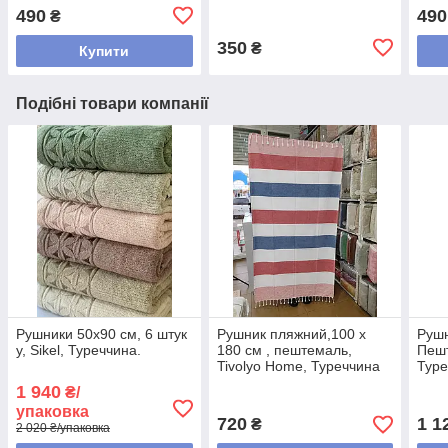
павук), середній розмір
490
490
₴
350
₴
Купити
Подібні товари компанії
Рушники 50х90 см, 6 штук
Рушник пляжний,100 х
Руш
у, Sikel, Туреччина.
180 см , пештемаль,
Пеш
Tivolyo Home, Туреччина
Туре
1 940
₴/
упаковка
720
1 1
₴
2 020 ₴/упаковка