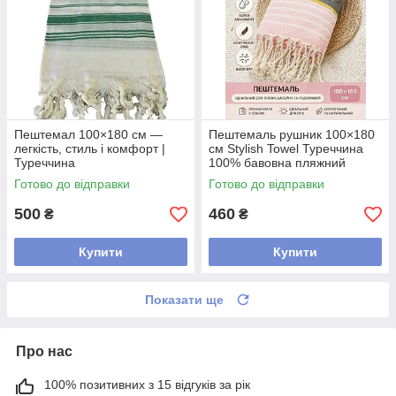
Пештемал 100×180 см —
Пештемаль рушник 100×180
легкість, стиль і комфорт |
см Stylish Towel Туреччина
Туреччина
100% бавовна пляжний
рушник легкий швидко сохне,
Готово до відправки
Готово до відправки
рожевий
500
460
₴
₴
Купити
Купити
Показати ще
Про нас
100% позитивних з 15 відгуків за рік