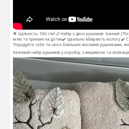
🌟 Щільність: 500 г/м²🛁 Набір з двох рушників: Банний (70
м'які та приємні на дотик✔️ Ідеально вбирають вологу ✔️ 
Порадуйте себе та своїх близьких якісними рушниками, як
Бежевий набір рушників у коробці, з вишивкою та аплікаці