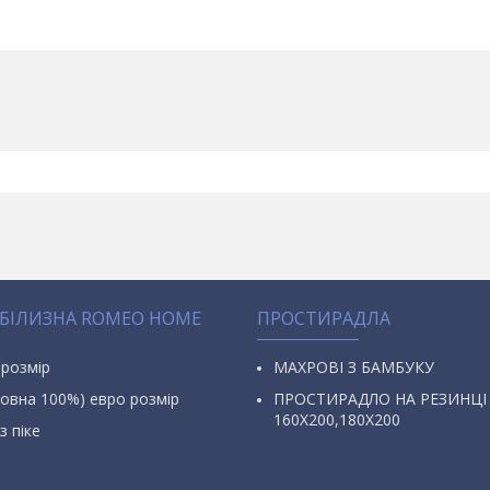
 БІЛИЗНА ROMEO HOME
ПРОСТИРАДЛА
 розмір
МАХРОВІ З БАМБУКУ
овна 100%) евро розмір
ПРОСТИРАДЛО НА РЕЗИНЦІ
160Х200,180Х200
з піке