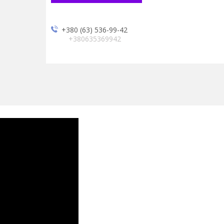
+380 (63) 536-99-42
+380635369942