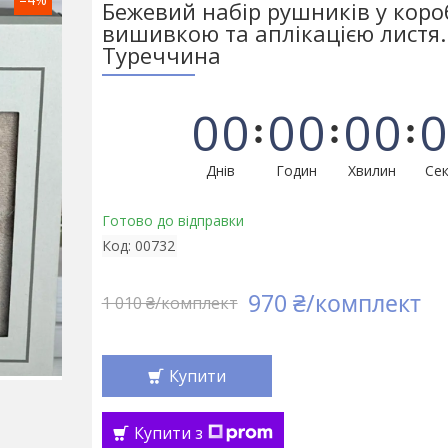
Бежевий набір рушників у короб
вишивкою та аплікацією листя.
Туреччина
0
0
0
0
0
0
0
Днів
Годин
Хвилин
Сек
Готово до відправки
Код:
00732
970 ₴/комплект
1 010 ₴/комплект
Купити
Купити з