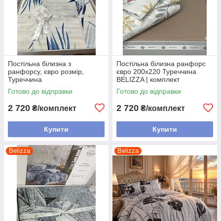
Постільна білизна з
Постільна білизна ранфорс
ранфорсу, євро розмір,
євро 200х220 Туреччина
Туреччина
BELIZZA | комплект
постільної білизни 100%
Готово до відправки
Готово до відправки
бавовна
2 720
2 720
₴/комплект
₴/комплект
Купити
Купити
Belizza
Belizza