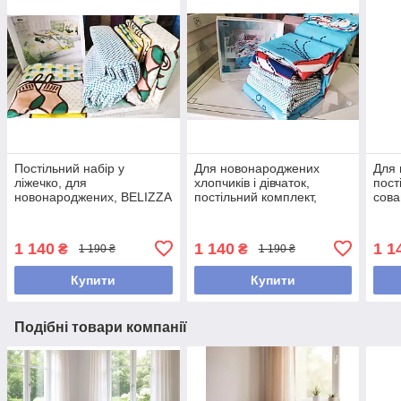
Постільний набір у
Для новонароджених
Для 
ліжечко, для
хлопчиків і дівчаток,
пост
новонароджених, BELIZZA
постільний комплект,
сова
Merry, Туреччина
BELIZZA FISHY, Туреччина
Туре
1 140
1 140
1 1
₴
₴
1 190 ₴
1 190 ₴
Купити
Купити
Подібні товари компанії