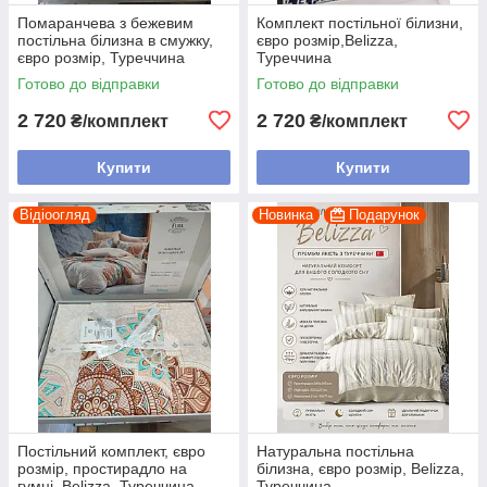
Помаранчева з бежевим
Комплект постільної білизни,
постільна білизна в смужку,
євро розмір,Belizza,
євро розмір, Туреччина
Туреччина
Готово до відправки
Готово до відправки
2 720
2 720
₴/комплект
₴/комплект
Купити
Купити
Відіоогляд
Новинка
Подарунок
Постільний комплект, євро
Натуральна постільна
розмір, простирадло на
білизна, євро розмір, Belizza,
гумці, Belizza, Туреччина
Туреччина