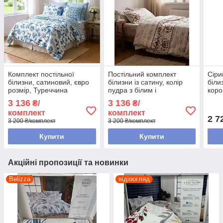
Комплект постільної
Постільний комплект
Сіри
білизни, сатиновий, євро
білизни із сатину, колір
білиз
розмір, Туреччина
пудра з білим і
коро
коричневим, євро розмір,
Туре
3 136
3 136
₴/
₴/
Туреччина
комплект
комплект
2 7
3 200 ₴/комплект
3 200 ₴/комплект
Купити
Купити
Акційні пропозиції та новинки
Belizza
відіоогляд