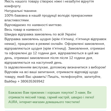
Якість нашого товару створює ніжні і незабутні відчуття
комфорту.
Натуральні тканини.
100% бавовна в нашій продукції володіє прекрасними
властивостями.
Відповідаємо по наявності миттєво.
Весь товар в наявності.
Швидка відправка замовлень по всій Україні
Відправка замовлень щодня (крім п'ятниці, п'ятниця відправок
немає), працюємо в режимі онлайн. Оформлені замовлення,
відправляються щодня (крім п'ятниці). Замовлення, отримані
та оформлені до 12 години дня, відправляються в цей же
день, отримані замовлення після після 12 години дня,
відправляються на наступний день.
Із задоволенням вислухаю, допоможу визначитися з вибором!
Відповім на всі ваші запитання, отримаєте відповіді щодо
товару, який Вас цікавить! Пишіть, телефонуйте, запитуйте,
Вайбер + 380635369942
Бажаємо Вам приємних і хороших покупок! З нами, Ви
отримаєте якісний товар, гарний настрій, швидко і легко!
AURA, інтернет-магазин домашнього текстилю!