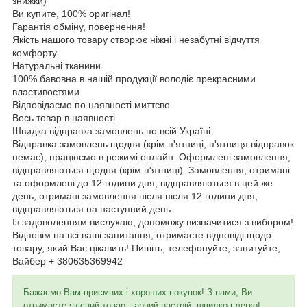
знижки)
Ви купите, 100% оригінал!
Гарантія обміну, повернення!
Якість нашого товару створює ніжні і незабутні відчуття
комфорту.
Натуральні тканини.
100% бавовна в нашій продукції володіє прекрасними
властивостями.
Відповідаємо по наявності миттєво.
Весь товар в наявності.
Швидка відправка замовлень по всій Україні
Відправка замовлень щодня (крім п'ятниці, п'ятниця відправок
немає), працюємо в режимі онлайн. Оформлені замовлення,
відправляються щодня (крім п'ятниці). Замовлення, отримані
та оформлені до 12 години дня, відправляються в цей же
день, отримані замовлення після після 12 години дня,
відправляються на наступний день.
Із задоволенням вислухаю, допоможу визначитися з вибором!
Відповім на всі ваші запитання, отримаєте відповіді щодо
товару, який Вас цікавить! Пишіть, телефонуйте, запитуйте,
Вайбер + 380635369942
Бажаємо Вам приємних і хороших покупок! З нами, Ви
отримаєте якісний товар, гарний настрій, швидко і легко!