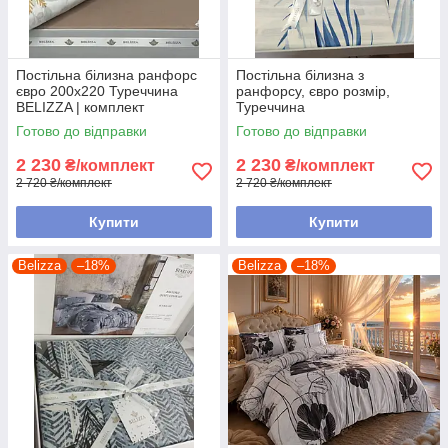
Постільна білизна ранфорс
Постільна білизна з
євро 200х220 Туреччина
ранфорсу, євро розмір,
BELIZZA | комплект
Туреччина
постільної білизни 100%
Готово до відправки
Готово до відправки
бавовна
2 230
2 230
₴/комплект
₴/комплект
2 720 ₴/комплект
2 720 ₴/комплект
Купити
Купити
Belizza
–18%
Belizza
–18%