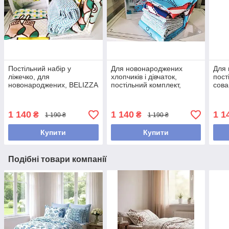
Постільний набір у
Для новонароджених
Для 
ліжечко, для
хлопчиків і дівчаток,
пост
новонароджених, BELIZZA
постільний комплект,
сова
Merry, Туреччина
BELIZZA FISHY, Туреччина
Туре
1 140
1 140
1 1
₴
₴
1 190 ₴
1 190 ₴
Купити
Купити
Подібні товари компанії