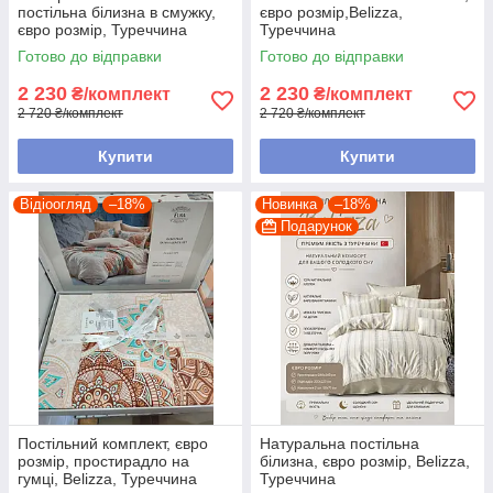
постільна білизна в смужку,
євро розмір,Belizza,
євро розмір, Туреччина
Туреччина
Готово до відправки
Готово до відправки
2 230
2 230
₴/комплект
₴/комплект
2 720 ₴/комплект
2 720 ₴/комплект
Купити
Купити
Відіоогляд
–18%
Новинка
–18%
Подарунок
Постільний комплект, євро
Натуральна постільна
розмір, простирадло на
білизна, євро розмір, Belizza,
гумці, Belizza, Туреччина
Туреччина