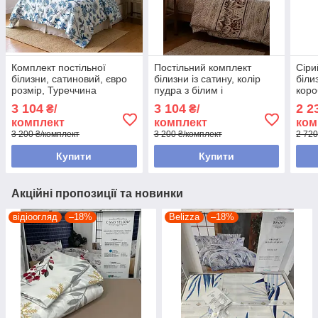
Комплект постільної
Постільний комплект
Сіри
білизни, сатиновий, євро
білизни із сатину, колір
білиз
розмір, Туреччина
пудра з білим і
коро
коричневим, євро розмір,
Туре
3 104
3 104
2 2
₴/
₴/
Туреччина
комплект
комплект
ком
3 200 ₴/комплект
3 200 ₴/комплект
2 720
Купити
Купити
Акційні пропозиції та новинки
відіоогляд
–18%
Belizza
–18%