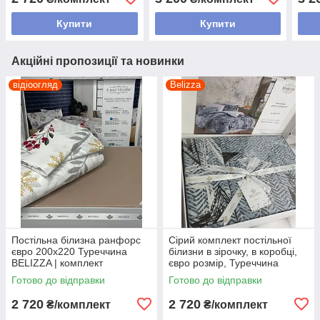
Туреччина
Туре
Купити
Купити
Акційні пропозиції та новинки
відіоогляд
Belizza
Постільна білизна ранфорс
Сірий комплект постільної
євро 200х220 Туреччина
білизни в зірочку, в коробці,
BELIZZA | комплект
євро розмір, Туреччина
постільної білизни 100%
Готово до відправки
Готово до відправки
бавовна
2 720
2 720
₴/комплект
₴/комплект