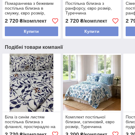
Помаранчева з бежевим
Постільна білизна з
Сіме
постільна білизна в
ранфорсу, євро розмір,
пост
смужку, євро розмір,
Туреччина
ранф
Туреччина
2 720
2 720
2 7
₴/комплект
₴/комплект
Купити
Купити
Подібні товари компанії
Біла із синім листям
Комплект постільної
Пост
постільна білизна з
білизни, сатиновий, євро
біли
фланелі, простирадло на
розмір, Туреччина
пудр
гумці, Євро розмір,
кори
2 720
3 200
3 2
₴/комплект
₴/комплект