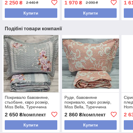
2 250
1 970
1 6
₴
₴
2 440 ₴
2 090 ₴
Купити
Купити
Подібні товари компанії
Покривало бавовняне,
Руде, бавовняне
Сіри
стьобане, євро розмір,
покривало, євро розмір,
плед
Miss Bella, Туреччина
Miss Bella, Туреччина
Home
2 650
2 860
2 6
₴/комплект
₴/комплект
Купити
Купити