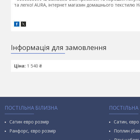
та легко! AURA, інтернет магазин домашнього текстилю На
Інформація для замовлення
Ціна:
1 540 ₴
ПОСТІЛЬНА БІЛИЗНА
ПОСТІЛЬНА
Сатин евро розмір
Сатин, євро
Ранфорс, євро розмір
Поплин (бав
Літні наборі 