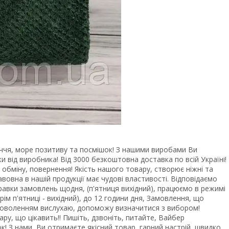
иччя, море позитиву та посмішок! З нашими виробами Ви
и від виробника! Від 3000 безкоштовна доставка по всій Україні!
 обміну, повернення! Якість нашого товару, створює ніжні та
вовна в нашій продукції має чудові властивості. Відповідаємо
правки замовлень щодня, (п'ятниця вихідний), працюємо в режимі
м п'ятниці - вихідний), до 12 години дня, Замовлення, що
адоволенням вислухаю, допоможу визначитися з вибором!
ару, що цікавить!! Пишіть, дзвоніть, питайте, Вайбер
 З нами, Ви отримаєте якісний товар, гарний настрій, швидко