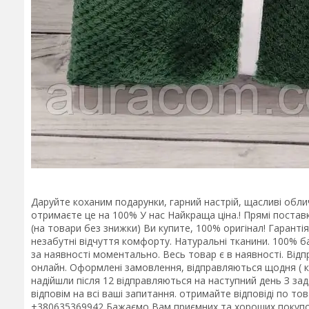
Даруйте коханим подарунки, гарний настрій, щасливі обл
отримаєте це на 100% У нас Найкраща ціна.! Прямі поставк
(на товари без знижки) Ви купите, 100% оригінал! Гарантія
незабутні відчуття комфорту. Натуральні тканини. 100% ба
за наявності моментально. Весь товар є в наявності. Від
онлайн. Оформлені замовлення, відправляються щодня ( крі
надійшли після 12 відправляються на наступний день З з
відповім на всі ваші запитання. отримайте відповіді по тов
+380635369942 Бажаємо Вам приємних та хороших покупок!