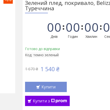
Зелений плед, покривало, Belizz
Туреччина
0
0
0
0
0
0
0
Днів
Годин
Хвилин
Сек
Готово до відправки
Код:
темно зеленый
1 540 ₴
1 670 ₴
Купити
Купити з