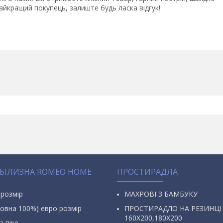
йкращий покупець, залиште будь ласка відгук!
 БІЛИЗНА ROMEO HOME
ПРОСТИРАДЛА
 розмір
МАХРОВІ З БАМБУКУ
овна 100%) евро розмір
ПРОСТИРАДЛО НА РЕЗИНЦІ
160Х200,180Х200
з піке