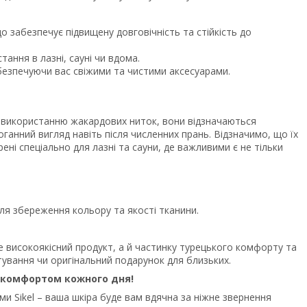
 забезпечує підвищену довговічність та стійкість до
ання в лазні, сауні чи вдома.
безпечуючи вас свіжими та чистими аксесуарами.
ки використанню жакардових ниток, вони відзначаються
ганний вигляд навіть після численних прань. Відзначимо, що їх
ні спеціально для лазні та сауни, де важливими є не тільки
ля збереження кольору та якості тканини.
ше високоякісний продукт, а й частинку турецького комфорту та
тування чи оригінальний подарунок для близьких.
 комфортом кожного дня!
ами Sikel – ваша шкіра буде вам вдячна за ніжне звернення