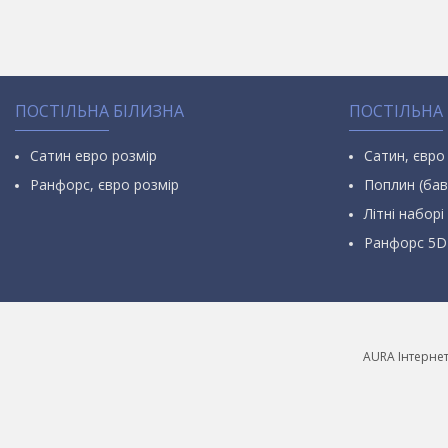
ПОСТІЛЬНА БІЛИЗНА
ПОСТІЛЬНА
Сатин евро розмір
Сатин, євро
Ранфорс, євро розмір
Поплин (бав
Літні наборі 
Ранфорс 5D