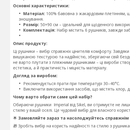
Основні характеристики:
Матеріал:
100% бавовна з жакардовим плетінням, що
зношування.
Розмір:
50×90 см – ідеальний для щоденного використ
Комплектація:
Набір містить 6 рушників, завжди за
Опис продукту:
Ці рушники – вибір справжніх цінителів комфорту. Завдя
вишуканою текстурою та надійністю, зберігаючи свій бездо
не варто плутати з пляжними рушниками – ці вироби створе
естетика, а й практичність і міцність матеріалу.
Догляд за виробом:
Рекомендується прати при температурі 30–40°C.
Виключити використання засобів, що містять хлор, д
Чому варто обрати саме цей набір?
Обираючи рушники Imperial від Sikel, ви отримуєте не ли
стилю у вашій оселі. Це чудовий вибір для власного корис
🌟
Замовляйте зараз та насолоджуйтесь справжнім
🎁 Зробіть вибір на користь надійності та стилю з рушник