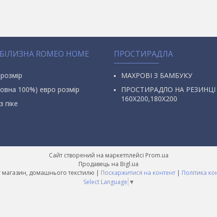
 БІЛИЗНА ROMEO HOME
ПРОСТИРАДЛА
 розмір
МАХРОВІ З БАМБУКУ
овна 100%) евро розмір
ПРОСТИРАДЛО НА РЕЗИНЦІ
160Х200,180Х200
з піке
Сайт створений на маркетплейсі
Prom.ua
Продавець на Bigl.ua
AURA Інтернет магазин, домашнього текстилю |
Поскаржитися на контент
|
Політика ко
Select Language
▼