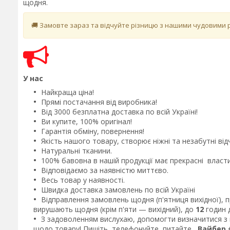
щодня.
🚚 Замовте зараз та відчуйте різницю з нашими чудовими 
У нас
Найкраща ціна!
Прямі постачання від виробника!
Від 3000 безплатна доставка по всій Україні!
Ви купите, 100% оригінал!
Гарантія обміну, повернення!
Якість нашого товару, створює ніжні та незабутні ві
Натуральні тканини.
100% бавовна в нашій продукції має прекрасні власт
Відповідаємо за наявністю миттєво.
Весь товар у наявності.
Швидка доставка замовлень по всій Україні
Відправлення замовлень щодня (п'ятниця вихідної),
вирушають щодня (крім п'яти — вихідний), до
12
годин д
З задоволенням вислухаю, допомогти визначитися з в
щодо товару! Пишіть, телефонуйте, питайте,
Вайбер +