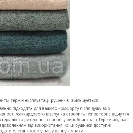
итці термін експлуатації рушників збільшується.
еально підходять для вашого комфорту після душу або
каності жаккардового візерунка створить неповторне відчуття
атеріалів та ретельного процесу виробництва в Туреччині, наші
адоволенням від використання. 🎨 Ці рушники доступні
одати елегантності у вашу ванну кімнату.