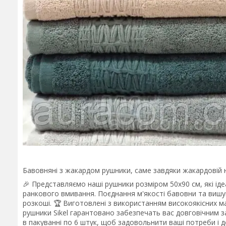
Бавовняні з жакардом рушники, саме завдяки жакардовій н
🎉 Представляємо наші рушники розміром 50х90 см, які ід
ранкового вмивання. Поєднання м'якості бавовни та вишу
розкоші. 🏆 Виготовлені з використанням високоякісних м
рушники Sikel гарантовано забезпечать вас довговічним з
в пакуванні по 6 штук, щоб задовольнити ваші потреби і д