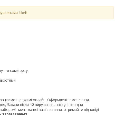
рушниками Sikel!
дчуття комфорту.
ивостями.
 працюємо в режимі онлайн. Оформлені замовлення,
ня, Закази після
12
вирушають наступного дня
ибором! мент на всі ваші питання. отримайте відповіді
 380635369942