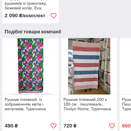
рушників із трикотажу,
бежевий колір, Eva,
Pupilla. Туреччина
2 090
₴/комплект
Подібні товари компанії
Рушник пляжний, із
Рушник пляжний,100 х
Руш
зображенням квітів і
180 см , пештемаль,
Пеш
метеликів, Туреччина
Tivolyo Home, Туреччина
Туре
490
720
660
₴
₴