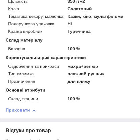
Щільність
350 г/м2
Колір
Салатовий
Тематика декору, малюнка
Казки, кіно, мультфільми
Подарункова упаковка
Ні
Країна виробник
Туреччина
Склад матеріалу
Бавовна
100 %
Користувальницькі характеристики
Оздоблення та прикраси
махра+велюр
Тип килимка
пляжний рушник
Призначення
для пляжу
Основні атрибути
Склад тканини
100 %
Приховати
Відгуки про товар