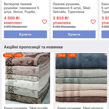
Велюрові лазневі
Лазневі рушники,
Банн
рушники, паковання 6
паковання 6 штук, Sikel,
6 шт
штук, Venus, Pupilla,
Selcuklu, Туреччина
Туре
Туреччина
4 500
3 810
3 8
₴/
₴/
комплект
упаковка
упа
4 890 ₴/комплект
4 050 ₴/упаковка
4 050
Купити
Купити
Акційні пропозиції та новинки
Sikel
–6%
Sikel
–6%
Банні рушники, Sikel guzide
Банні рушники, Sikel versace,