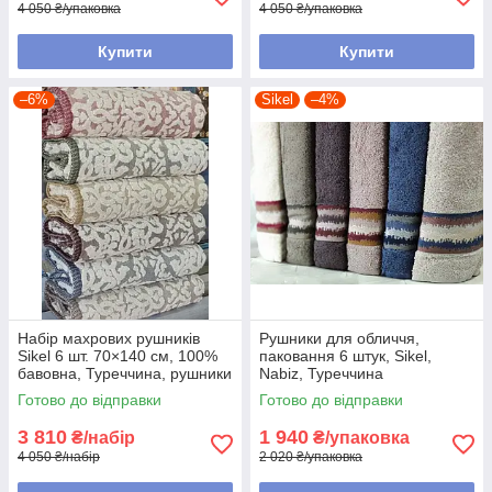
4 050 ₴/упаковка
4 050 ₴/упаковка
Купити
Купити
–6%
Sikel
–4%
Набір махрових рушників
Рушники для обличчя,
Sikel 6 шт. 70×140 см, 100%
паковання 6 штук, Sikel,
бавовна, Туреччина, рушники
Nabiz, Туреччина
банних
Готово до відправки
Готово до відправки
3 810
1 940
₴/набір
₴/упаковка
4 050 ₴/набір
2 020 ₴/упаковка