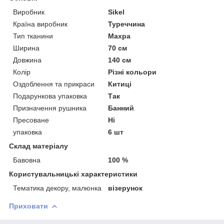
Виробник
Sikel
Країна виробник
Туреччина
Тип тканини
Махра
Ширина
70 см
Довжина
140 см
Колір
Різні кольори
Оздоблення та прикраси
Китиці
Подарункова упаковка
Так
Призначення рушника
Банний
Пресоване
Ні
упаковка
6 шт
Склад матеріалу
Бавовна
100 %
Користувальницькі характеристики
Тематика декору, малюнка
візерунок
Приховати