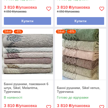
3 810
3 810
₴/упаковка
₴/упаковка
4 050 ₴/упаковка
4 050 ₴/упаковка
Купити
Купити
Sikel
–6%
Sikel
–6%
Банні рушники, паковання 6
штук, Sikel, Melantma,
Банні рушники, Sikel venus,
Туреччина
Туреччина
В наявності
Готово до відправки
3 810
3 810
₴/упаковка
₴/упаковка