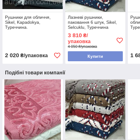
Рушники для обличчя,
Лазневі рушники,
Рушн
Sikel, Kapadokya,
паковання 6 штук, Sikel,
обли
Туреччина.
Selcuklu, Туреччина
Туре
3 810
₴/
упаковка
4 050 ₴/упаковка
2 020
1 6
₴/упаковка
Купити
Подібні товари компанії