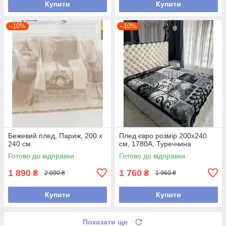
Купити
Купити
–10%
–10%
Бежевий плед, Париж, 200 х
Плед євро розмір 200х240
240 см
см, 1780A, Туреччина
Готово до відправки
Готово до відправки
1 890
1 760
₴
₴
2 090 ₴
1 960 ₴
Купити
Купити
Показати ще