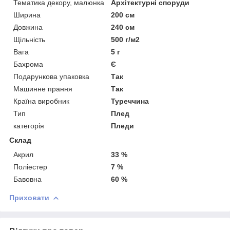
Тематика декору, малюнка
Архітектурні споруди
Ширина
200 см
Довжина
240 см
Щільність
500 г/м2
Вага
5 г
Бахрома
Є
Подарункова упаковка
Так
Машинне прання
Так
Країна виробник
Туреччина
Тип
Плед
категорія
Пледи
Склад
Акрил
33 %
Поліестер
7 %
Бавовна
60 %
Приховати