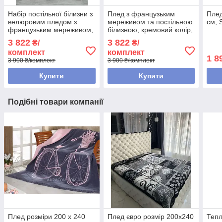
Набір постільної білизни з
Плед з французьким
Плед
велюровим пледом з
мереживом та постільною
см, 
французьким мереживом,
білизною, кремовий колір,
колір пудра, Estima,
Estima, Туреччина
3 822
3 822
₴/
₴/
Туреччина
комплект
комплект
1 8
3 900 ₴/комплект
3 900 ₴/комплект
Купити
Купити
Подібні товари компанії
Плед розміри 200 х 240
Плед євро розмір 200х240
Тепл