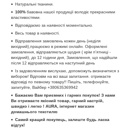
Натуральні тканини.
100%
бавовна нашої продукції володіє прекрасними
властивостями.
Відповідаємо за наявності моментально.
Весь товар в наявності.
Відправлення замовлень кожен день (неділя
вихідний),працюємо в режимі онлайн. Оформлені
замовлення, відправляються щодня ( крім п'ятниці -
вихідний), до 12 години дня, Замовлення, що надійшли
після 12 відправляються на наступний день
Із задоволенням вислухаю, допоможуть визначитися з
вибором! Відповім на всі ваші запитання. отримаєте
відповіді по певному товару!! Пишіть, телефонуйте,
запитуйте, Вайбер +380635369942
Бажаємо Вам приємних і гарних покупок! З нами
Ви отримаєте якісний товар, гарний настрій,
швидко і легко ! AURA, інтернет магазин
домашнього текстилю
Самий кращий покупець, залиште будь ласка
відгук!