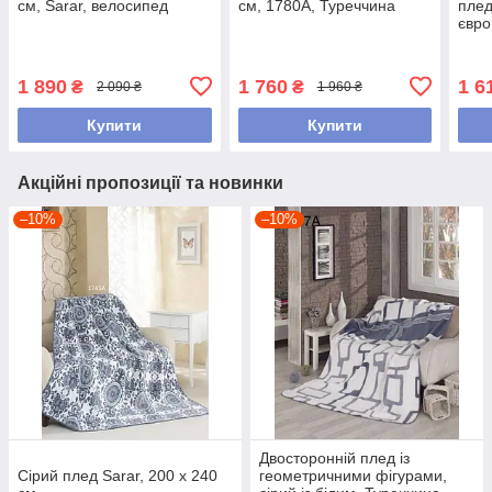
см, Sarar, велосипед
см, 1780A, Туреччина
плед
євро
1 890
1 760
1 6
₴
₴
2 090 ₴
1 960 ₴
Купити
Купити
Акційні пропозиції та новинки
–10%
–10%
Двосторонній плед із
Сірий плед Sarar, 200 х 240
геометричними фігурами,