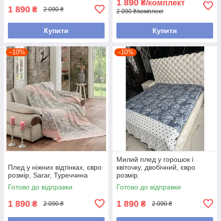
1 890
₴/комплект
1 890
₴
2 090 ₴
2 090 ₴/комплект
Купити
Купити
–10%
–10%
Милий плед у горошок і
Плед у ніжних відтінках, євро
квіточку, двобічний, євро
розмір, Sarar, Туреччина
розмір.
Готово до відправки
Готово до відправки
1 890
1 890
₴
₴
2 090 ₴
2 090 ₴