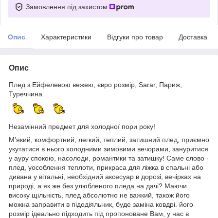
Замовлення під захистом
Опис
Характеристики
Відгуки про товар
Доставка
Опис
Плед з Ейфелевою вежею, євро розмір, Sarar, Париж,
Туреччина
Незамінний предмет для холодної пори року!
М'який, комфортний, легкий, теплий, затишний плед, приємно
укутатися в нього холодними зимовими вечорами, зануритися
у ауру спокою, насолоди, романтики та затишку! Саме слово -
плед, уособлення теплоти, прикраса для ліжка в спальні або
дивана у вітальні, необхідний аксесуар в дорозі, вечірках на
природі, а як же без улюбленого пледа на дачі? Маючи
високу щільність, плед абсолютно не важкий, також його
можна заправити в підодіяльник, буде заміна ковдрі. його
розмір ідеально підходить під пропоноване Вам, у нас в