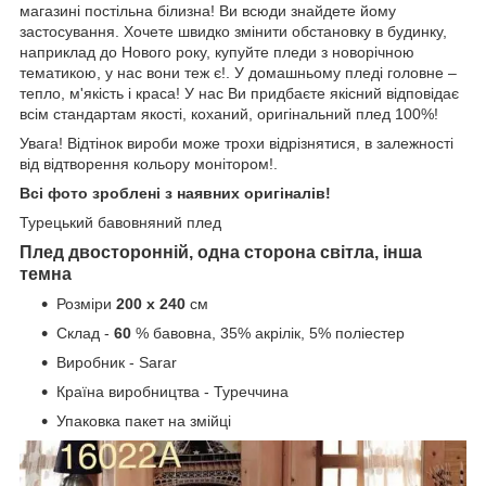
магазині постільна білизна! Ви всюди знайдете йому
застосування. Хочете швидко змінити обстановку в будинку,
наприклад до Нового року, купуйте пледи з новорічною
тематикою, у нас вони теж є!. У домашньому пледі головне –
тепло, м'якість і краса! У нас Ви придбаєте якісний відповідає
всім стандартам якості, коханий, оригінальний плед 100%!
Увага! Відтінок вироби може трохи відрізнятися, в залежності
від відтворення кольору монітором!.
Всі фото зроблені з наявних оригіналів!
Турецький бавовняний плед
Плед двосторонній, одна сторона світла, інша
темна
Розміри
200 х 240
см
Склад -
60
% бавовна, 35% акрілік, 5% поліестер
Виробник - Sarar
Країна виробництва - Туреччина
Упаковка пакет на змійці