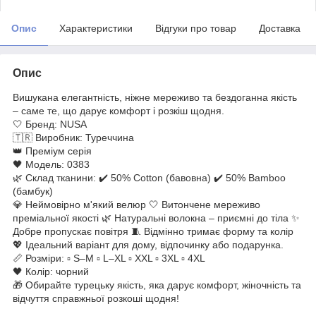
Опис
Характеристики
Відгуки про товар
Доставка
Опис
Вишукана елегантність, ніжне мереживо та бездоганна якість
– саме те, що дарує комфорт і розкіш щодня.
🤍 Бренд: NUSA
🇹🇷 Виробник: Туреччина
👑 Преміум серія
🖤 Модель: 0383
🌿 Склад тканини: ✔️ 50% Cotton (бавовна) ✔️ 50% Bamboo
(бамбук)
💎 Неймовірно м'який велюр 🤍 Витончене мереживо
преміальної якості 🌿 Натуральні волокна – приємні до тіла ✨
Добре пропускає повітря 🧵 Відмінно тримає форму та колір
💖 Ідеальний варіант для дому, відпочинку або подарунка.
📏 Розміри: ▫️ S–M ▫️ L–XL ▫️ XXL ▫️ 3XL ▫️ 4XL
🖤 Колір: чорний
🎁 Обирайте турецьку якість, яка дарує комфорт, жіночність та
відчуття справжньої розкоші щодня!