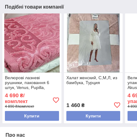
Подібні товари компанії
Велюрові лазневі
Халат женский, С,М,Л, из
Велю
рушники, паковання 6
бамбука, Турция
упако
штук, Venus, Pupilla,
Akus
Туреччина
4 690
4 6
₴/
комплект
упа
1 460
₴
4 890 ₴/комплект
4 890
Купити
Купити
Про нас