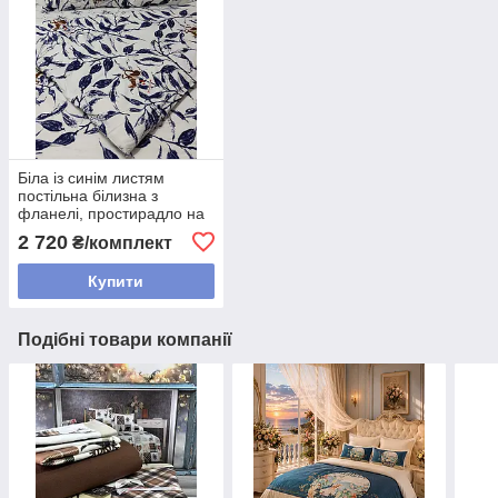
Біла із синім листям
постільна білизна з
фланелі, простирадло на
гумці, Євро розмір,
2 720
₴/комплект
Туреччина
Купити
Подібні товари компанії