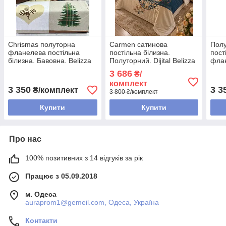
Chrismas полуторна
Carmen сатинова
Полу
фланелева постільна
постільна білизна.
пост
білизна. Бавовна. Belizza
Полуторний. Dijital Belizza
флан
Туреччина.
Туреччина.
BELI
3 686
₴/
комплект
3 350
3 3
₴/комплект
3 800 ₴/комплект
Купити
Купити
Про нас
100% позитивних з 14 відгуків за рік
Працює з 05.09.2018
м. Одеса
auraprom1@gemeil.com, Одеса, Україна
Контакти