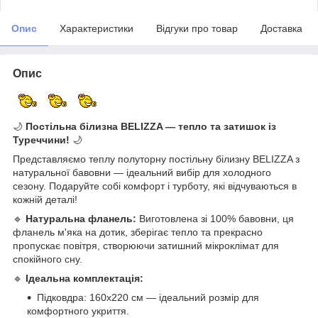
Опис
Характеристики
Відгуки про товар
Доставка
Опис
🌙
Постільна білизна BELIZZA — тепло та затишок із
Туреччини!
🌙
Представляємо теплу полуторну постільну білизну BELIZZA з
натуральної бавовни — ідеальний вибір для холодного
сезону. Подаруйте собі комфорт і турботу, які відчуваються в
кожній деталі!
🔹
Натуральна фланель:
Виготовлена зі 100% бавовни, ця
фланель м'яка на дотик, зберігає тепло та прекрасно
пропускає повітря, створюючи затишний мікроклімат для
спокійного сну.
🔹
Ідеальна комплектація:
Підковдра: 160x220 см — ідеальний розмір для
комфортного укриття.