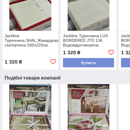
Jackline
Jackline Туреччина.LUX
Jack
Туреччина.SHAL.Жакардова
BORDERED JTD 136
BOR
скатертина 160х220см.
Водовідштовхуюча
Водо
скатертина 160х220см.
скат
1 320
1 3
₴
1 320
₴
Купити
Подібні товари компанії