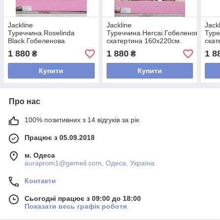
Jackline
Jackline
Jack
Туреччина.Roselinda
Туреччина.Hercai.Гобеленова
Туре
Black.Гобеленова
скатертина 160х220см.
скат
скатертина 160х220см.
1 880
1 880
1 8
₴
₴
Купити
Купити
Про нас
100% позитивних з 14 відгуків за рік
Працює з 05.09.2018
м. Одеса
auraprom1@gemeil.com, Одеса, Україна
Контакти
Сьогодні працює з 09:00 до 18:00
Показати весь графік роботи