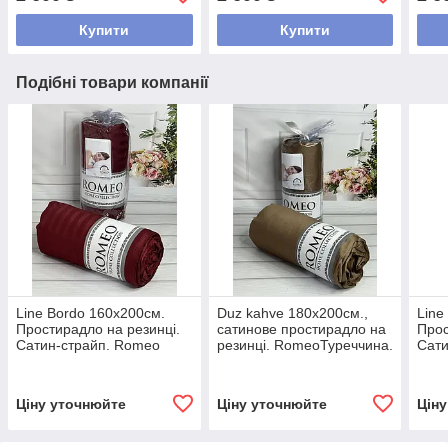
Купити
Купити
Подібні товари компанії
Line Bordo 160х200см.
Duz kahve 180х200см.,
Line
Простирадло на резинці.
сатинове простирадло на
Прос
Сатин-страйп. Romeo
резинці. RomeoТуреччина.
Сати
Туреччина.
Туре
Ціну уточнюйте
Ціну уточнюйте
Цін