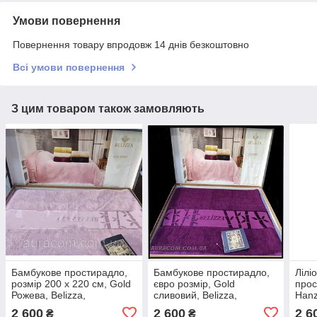
Умови повернення
Повернення товару впродовж 14 днів безкоштовно
Всі умови повернення
З цим товаром також замовляють
Бамбукове простирадло,
Бамбукове простирадло,
Лілі
розмір 200 х 220 см, Gold
євро розмір, Gold
прос
Рожева, Belizza,
сливовий, Belizza,
Hanza
Туреччина
Туреччина
Туре
2 600
2 600
2 6
₴
₴