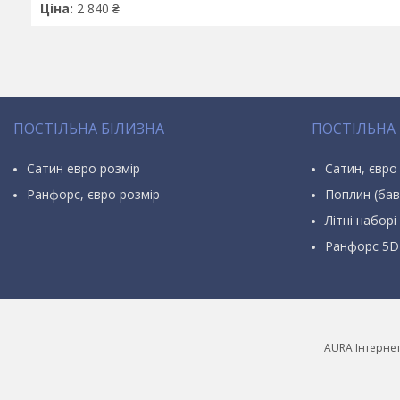
Ціна:
2 840 ₴
ПОСТІЛЬНА БІЛИЗНА
ПОСТІЛЬНА
Сатин евро розмір
Сатин, євро
Ранфорс, євро розмір
Поплин (бав
Літні наборі 
Ранфорс 5D