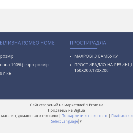
 БІЛИЗНА ROMEO HOME
ПРОСТИРАДЛА
 розмір
МАХРОВІ З БАМБУКУ
овна 100%) евро розмір
ПРОСТИРАДЛО НА РЕЗИНЦІ
160Х200,180Х200
з піке
Сайт створений на маркетплейсі
Prom.ua
Продавець на Bigl.ua
AURA Інтернет магазин, домашнього текстилю |
Поскаржитися на контент
|
Політика ко
Select Language
▼