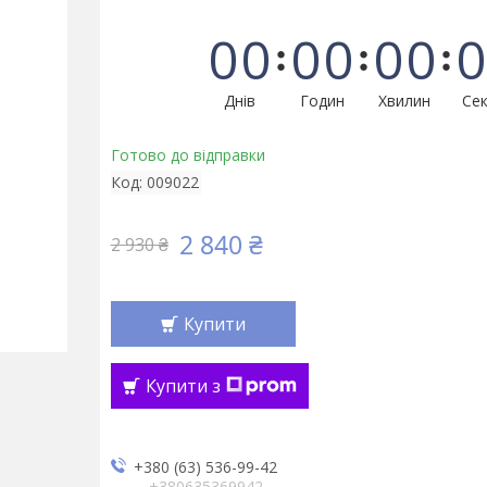
0
0
0
0
0
0
0
Днів
Годин
Хвилин
Сек
Готово до відправки
Код:
009022
2 840 ₴
2 930 ₴
Купити
Купити з
+380 (63) 536-99-42
+380635369942