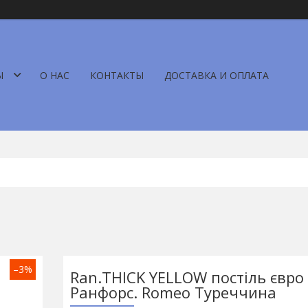
Ы
О НАС
КОНТАКТЫ
ДОСТАВКА И ОПЛАТА
–3%
Ran.THICK YELLOW постіль євро 
Ранфорс. Romeo Туреччина