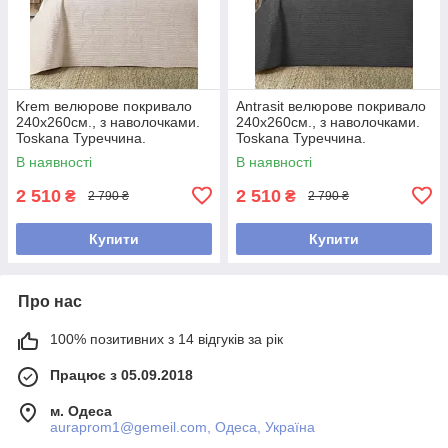
Krem велюрове покривало
Antrasit велюрове покривало
240х260см., з наволочками.
240х260см., з наволочками.
Toskana Туреччина.
Toskana Туреччина.
В наявності
В наявності
2 510
2 510
₴
₴
2 790 ₴
2 790 ₴
Купити
Купити
Про нас
100% позитивних з 14 відгуків за рік
Працює з 05.09.2018
м. Одеса
auraprom1@gemeil.com, Одеса, Україна