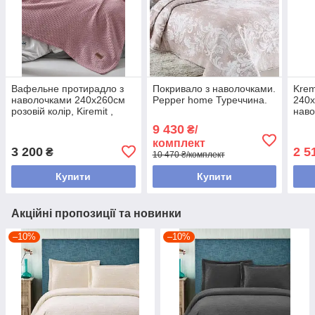
Вафельне протирадло з
Покривало з наволочками.
Krem
наволочками 240х260см
Pepper home Туреччина.
240х
розовій колір, Kiremit ,
наво
Marie Claire Туреччина.
Туре
9 430
₴/
комплект
3 200
2 5
₴
10 470 ₴/комплект
Купити
Купити
Акційні пропозиції та новинки
–10%
–10%