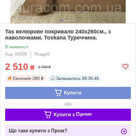
Tas велюрове покривало 240х260см., з
наволочками. Toskana Туреччина.
В наявності
Код: 00590
Роздріб
2 510
₴
2 790 ₴
Економія
280 ₴
Залишилось
08:35:44
Купити
або
Купити з
Що таке купити з Пром?