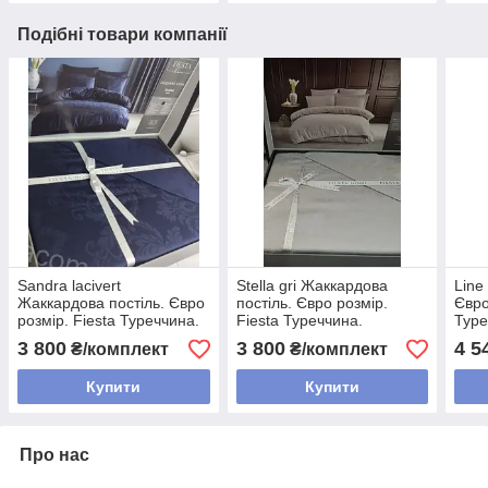
Подібні товари компанії
Sandra lacivert
Stella gri Жаккардова
Line
Жаккардова постіль. Євро
постіль. Євро розмір.
Євро
розмір. Fiesta Туреччина.
Fiesta Туреччина.
Туре
3 800
3 800
4 5
₴/комплект
₴/комплект
Купити
Купити
Про нас