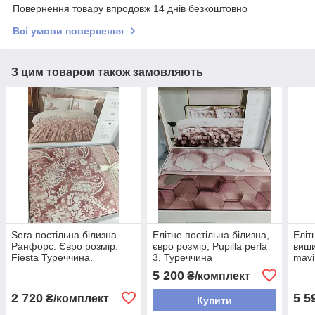
Повернення товару впродовж 14 днів безкоштовно
Всі умови повернення
З цим товаром також замовляють
Sera постільна білизна.
Елітне постільна білизна,
Еліт
Ранфорс. Євро розмір.
євро розмір, Pupilla perla
виши
Fiesta Туреччина.
3, Туреччина
mavi
5 200
₴/комплект
2 720
5 5
₴/комплект
Купити