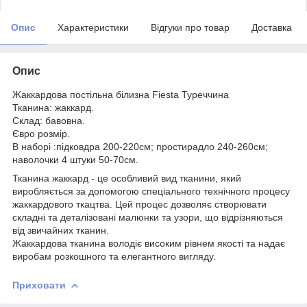
Опис
Характеристики
Відгуки про товар
Доставка
Опис
Жаккардова постільна білизна Fiesta Туреччина
Тканина: жаккард.
Склад: бавовна.
Євро розмір.
В наборі :підковдра 200-220см; простирадло 240-260см;
наволочки 4 штуки 50-70см.
Тканина жаккард - це особливий вид тканини, який
виробляється за допомогою спеціального технічного процесу
жаккардового ткацтва. Цей процес дозволяє створювати
складні та деталізовані малюнки та узори, що відрізняються
від звичайних тканин.
Жаккардова тканина володіє високим рівнем якості та надає
виробам розкошного та елегантного вигляду.
Приховати