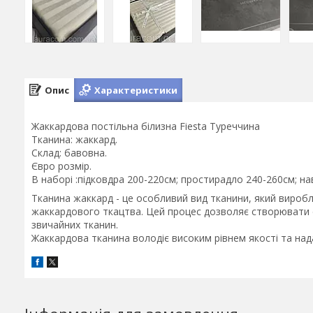
Опис
Характеристики
Жаккардова постільна білизна Fiesta Туреччина
Тканина: жаккард.
Склад: бавовна.
Євро розмір.
В наборі :підковдра 200-220см; простирадло 240-260см; на
Тканина жаккард - це особливий вид тканини, який вироб
жаккардового ткацтва. Цей процес дозволяє створювати ск
звичайних тканин.
Жаккардова тканина володіє високим рівнем якості та на