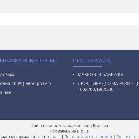
 БІЛИЗНА ROMEO HOME
ПРОСТИРАДЛА
 розмір
МАХРОВІ З БАМБУКУ
овна 100%) евро розмір
ПРОСТИРАДЛО НА РЕЗИНЦІ
160Х200,180Х200
з піке
Сайт створений на маркетплейсі
Prom.ua
Продавець на Bigl.ua
AURA Інтернет магазин, домашнього текстилю |
Поскаржитися на контент
|
Політика ко