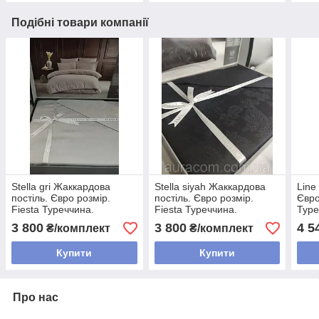
Подібні товари компанії
Stella gri Жаккардова
Stella siyah Жаккардова
Line
постіль. Євро розмір.
постіль. Євро розмір.
Євро
Fiesta Туреччина.
Fiesta Туреччина.
Туре
3 800
3 800
4 5
₴/комплект
₴/комплект
Купити
Купити
Про нас