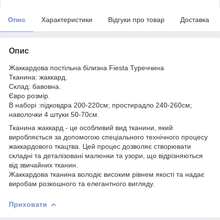
Опис
Характеристики
Відгуки про товар
Доставка
Опис
Жаккардова постільна білизна Fiesta Туреччина
Тканина: жаккард.
Склад: бавовна.
Євро розмір.
В наборі :підковдра 200-220см; простирадло 240-260см;
наволочки 4 штуки 50-70см.
Тканина жаккард - це особливий вид тканини, який
виробляється за допомогою спеціального технічного процесу
жаккардового ткацтва. Цей процес дозволяє створювати
складні та деталізовані малюнки та узори, що відрізняються
від звичайних тканин.
Жаккардова тканина володіє високим рівнем якості та надає
виробам розкошного та елегантного вигляду.
Приховати