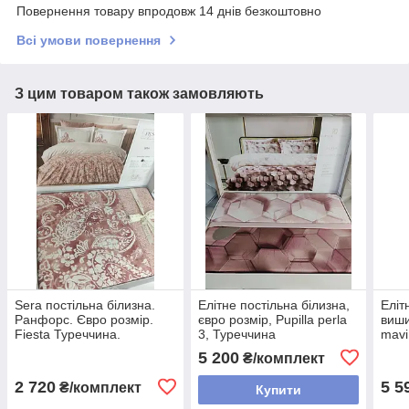
Повернення товару впродовж 14 днів безкоштовно
Всі умови повернення
З цим товаром також замовляють
Sera постільна білизна.
Елітне постільна білизна,
Еліт
Ранфорс. Євро розмір.
євро розмір, Pupilla perla
виши
Fiesta Туреччина.
3, Туреччина
mavi
5 200
₴/комплект
2 720
5 5
₴/комплект
Купити