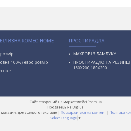
 БІЛИЗНА ROMEO HOME
ПРОСТИРАДЛА
 розмір
МАХРОВІ З БАМБУКУ
овна 100%) евро розмір
ПРОСТИРАДЛО НА РЕЗИНЦІ
160Х200,180Х200
з піке
Сайт створений на маркетплейсі
Prom.ua
Продавець на Bigl.ua
AURA Інтернет магазин, домашнього текстилю |
Поскаржитися на контент
|
Політика ко
Select Language
▼