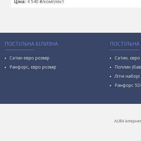
Ціна:
4 540 ₴/комплект
ПОСТІЛЬНА БІЛИЗНА
ПОСТІЛЬНА
Сатин евро розмір
Сатин, євро
Ранфорс, євро розмір
Поплин (бав
Літні наборі 
Ранфорс 5D