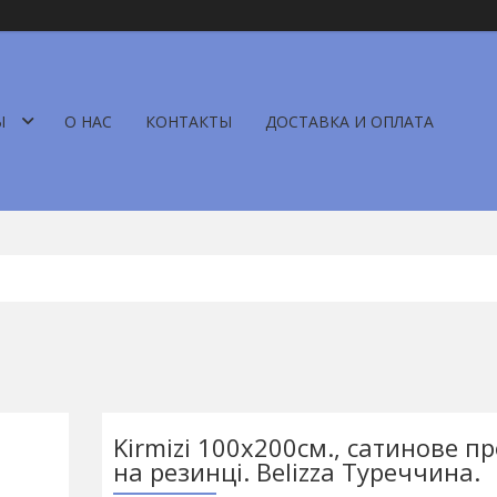
Ы
О НАС
КОНТАКТЫ
ДОСТАВКА И ОПЛАТА
Kirmizi 100х200см., сатинове п
на резинці. Belizza Туреччина.