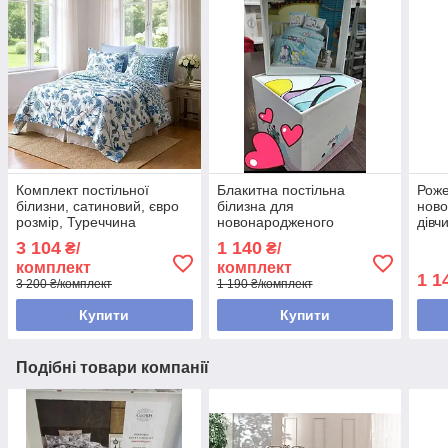
Комплект постільної
Блакитна постільна
Роже
білизни, сатиновий, євро
білизна для
ново
розмір, Туреччина
новонародженого
дівч
хлопчика, BELIZZA BABY
BELI
3 104
1 140
₴/
₴/
SWEET, Туреччина
Туре
комплект
комплект
1 1
3 200 ₴/комплект
1 190 ₴/комплект
Купити
Купити
Подібні товари компанії