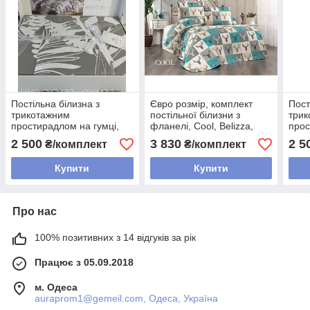
Постільна білизна з
Євро розмір, комплект
Пост
трикотажним
постільної білизни з
три
простирадлом на гумці,
фланелі, Cool, Belizza,
прос
Belizza, Туреччина
Туреччина.
Beli
2 500
3 830
2 5
₴/комплект
₴/комплект
Купити
Купити
Про нас
100% позитивних з 14 відгуків за рік
Працює з 05.09.2018
м. Одеса
auraprom1@gemeil.com, Одеса, Україна