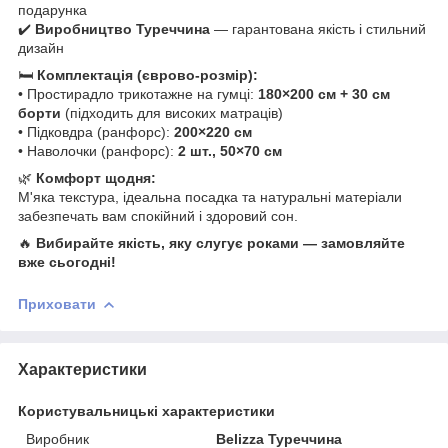
подарунка
✔️
Виробництво Туреччина
— гарантована якість і стильний
дизайн
🛏
Комплектація (єврово-розмір):
• Простирадло трикотажне на гумці:
180×200 см + 30 см
борти
(підходить для високих матраців)
• Підковдра (ранфорс):
200×220 см
• Наволочки (ранфорс):
2 шт., 50×70 см
🌿
Комфорт щодня:
М'яка текстура, ідеальна посадка та натуральні матеріали
забезпечать вам спокійний і здоровий сон.
🔥
Вибирайте якість, яку слугує роками — замовляйте
вже сьогодні!
Приховати
Характеристики
Користувальницькі характеристики
Виробник
Belizza Туреччина