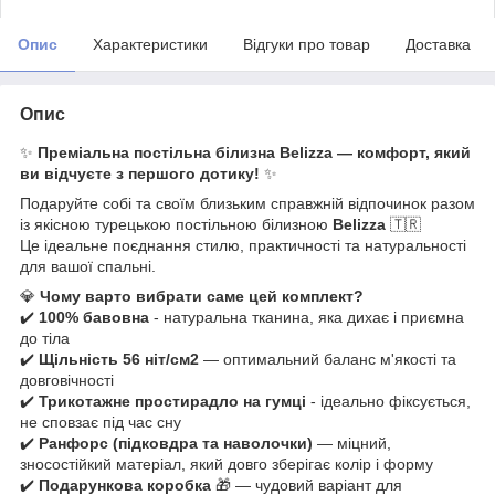
Опис
Характеристики
Відгуки про товар
Доставка
Опис
✨
Преміальна постільна білизна Belizza — комфорт, який
ви відчуєте з першого дотику!
✨
Подаруйте собі та своїм близьким справжній відпочинок разом
із якісною турецькою постільною білизною
Belizza
🇹🇷
Це ідеальне поєднання стилю, практичності та натуральності
для вашої спальні.
💎
Чому варто вибрати саме цей комплект?
✔️
100% бавовна
- натуральна тканина, яка дихає і приємна
до тіла
✔️
Щільність 56 ніт/см2
— оптимальний баланс м'якості та
довговічності
✔️
Трикотажне простирадло на гумці
- ідеально фіксується,
не сповзає під час сну
✔️
Ранфорс (підковдра та наволочки)
— міцний,
зносостійкий матеріал, який довго зберігає колір і форму
✔️
Подарункова коробка
🎁 — чудовий варіант для