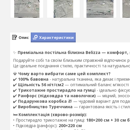
Опис
Характеристики
✨
Преміальна постільна білизна Belizza — комфорт,
Подаруйте собі та своїм близьким справжній відпочинок 
Це ідеальне поєднання стилю, практичності та натуральнос
💎
Чому варто вибрати саме цей комплект?
✔️
100% бавовна
- натуральна тканина, яка дихає і приємн
✔️
Щільність 56 ніт/см2
— оптимальний баланс м'якості 
✔️
Трикотажне простирадло на гумці
- ідеально фіксує
✔️
Ранфорс (підковдра та наволочки)
— міцний, зносос
✔️
Подарункова коробка
🎁 — чудовий варіант для пода
✔️
Виробництво Туреччина
— гарантована якість і сти
🛏
Комплектація (єврово-розмір):
• Простирадло трикотажне на гумці:
180×200 см + 30 см 
• Підковдра (ранфорс):
200×220 см