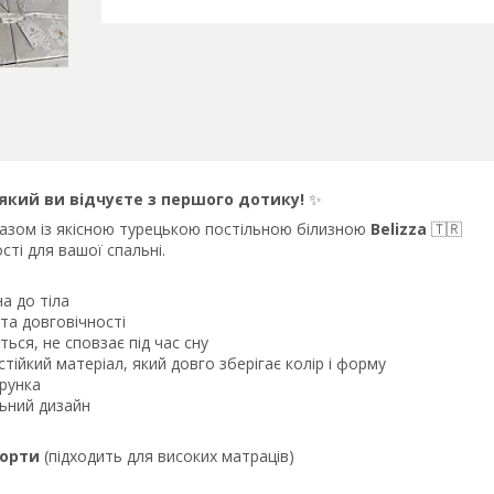
 який ви відчуєте з першого дотику!
✨
разом із якісною турецькою постільною білизною
Belizza
🇹🇷
ті для вашої спальні.
а до тіла
та довговічності
ться, не сповзає під час сну
тійкий матеріал, який довго зберігає колір і форму
рунка
льний дизайн
борти
(підходить для високих матраців)